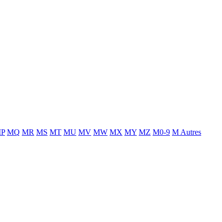
P
MQ
MR
MS
MT
MU
MV
MW
MX
MY
MZ
M0-9
M Autres