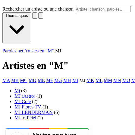
Rechercher un artiste ou une chanson
Thématiques
Paroles.net
Artistes en "M"
MJ
Artistes en "
M
"
MA
MB
MC
MD
ME
MF
MG
MH
MI
MJ
MK
ML
MM
MN
MO
M
Mj
(3)
MJ (Astro)
(1)
MJ Cole
(2)
MJ Flores TV
(1)
MJ LENDERMAN
(6)
MJ_officiel
(1)