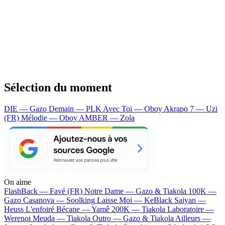
Sélection du moment
DIE — Gazo
Demain — PLK
Avec Toi — Oboy
Akrapo 7 — Uzi
(FR)
Mélodie — Oboy
AMBER — Zola
On aime
FlashBack —
Favé (FR)
Notre Dame —
Gazo & Tiakola
100K —
Gazo
Casanova —
Soolking
Laisse Moi —
KeBlack
Saiyan —
Heuss L'enfoiré
Bécane —
Yamê
200K —
Tiakola
Laboratoire —
Werenoi
Meuda —
Tiakola
Outro —
Gazo & Tiakola
Ailleurs —