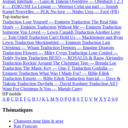
Josman
Interlude —
Gazo & Tiakola
Overdrive —
Ofenbach
1 2 3
4 —
ZOKUSH
La League —
Werenoi
Celui qui part —
Joseph
Kamel
Nouvelles —
PLK
No love —
Ninho
Urus —
Favé (FR)
Top traduction
Traduction Lose Yourself —
Eminem
Traduction The Real Slim
Shady —
Eminem
Traduction Without Me —
Eminem
Traduction
Someone You Loved —
Lewis Capaldi
Traduction Another Love
—
Tom Odell
Traduction Can't Hold Us —
Macklemore and Ryan
Lewis
Traduction Mockingbird —
Eminem
Traduction Last
Christmas —
Wham
Traduction Demons —
Imagine Dragons
Traduction Flowers —
Miley Cyrus
Traduction Lose Control —
Teddy Swims
Traduction BESO —
ROSALÍA & Rauw Alejandro
Traduction Rockin' Around The Christmas Tree —
Brenda Lee
Traduction The Magic Key —
One-T
Traduction Godzilla —
Eminem
Traduction What Was I Made For? —
Billie Eilish
Traduction Emorio —
Billie Eilish
Traduction Special —
Dave &
Tiakola
Traduction Daylight —
David Kushner
Traduction All I
Want For Christmas Is You —
Mariah Carey
HP mobile
A
B
C
D
E
F
G
H
I
J
K
L
M
N
O
P
Q
R
S
T
U
V
W
X
Y
Z
0-9
Thématiques
Chansons pour faire le sexe
Rap Français