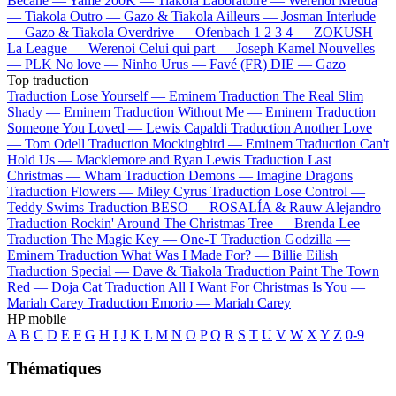
Bécane —
Yamê
200K —
Tiakola
Laboratoire —
Werenoi
Meuda
—
Tiakola
Outro —
Gazo & Tiakola
Ailleurs —
Josman
Interlude
—
Gazo & Tiakola
Overdrive —
Ofenbach
1 2 3 4 —
ZOKUSH
La League —
Werenoi
Celui qui part —
Joseph Kamel
Nouvelles
—
PLK
No love —
Ninho
Urus —
Favé (FR)
DIE —
Gazo
Top traduction
Traduction Lose Yourself —
Eminem
Traduction The Real Slim
Shady —
Eminem
Traduction Without Me —
Eminem
Traduction
Someone You Loved —
Lewis Capaldi
Traduction Another Love
—
Tom Odell
Traduction Mockingbird —
Eminem
Traduction Can't
Hold Us —
Macklemore and Ryan Lewis
Traduction Last
Christmas —
Wham
Traduction Demons —
Imagine Dragons
Traduction Flowers —
Miley Cyrus
Traduction Lose Control —
Teddy Swims
Traduction BESO —
ROSALÍA & Rauw Alejandro
Traduction Rockin' Around The Christmas Tree —
Brenda Lee
Traduction The Magic Key —
One-T
Traduction Godzilla —
Eminem
Traduction What Was I Made For? —
Billie Eilish
Traduction Special —
Dave & Tiakola
Traduction Paint The Town
Red —
Doja Cat
Traduction All I Want For Christmas Is You —
Mariah Carey
Traduction Emorio —
Mariah Carey
HP mobile
A
B
C
D
E
F
G
H
I
J
K
L
M
N
O
P
Q
R
S
T
U
V
W
X
Y
Z
0-9
Thématiques