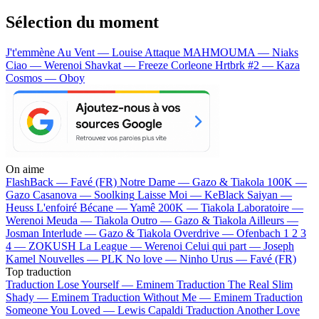
Sélection du moment
J't'emmène Au Vent — Louise Attaque
MAHMOUMA — Niaks
Ciao — Werenoi
Shavkat — Freeze Corleone
Hrtbrk #2 — Kaza
Cosmos — Oboy
On aime
FlashBack —
Favé (FR)
Notre Dame —
Gazo & Tiakola
100K —
Gazo
Casanova —
Soolking
Laisse Moi —
KeBlack
Saiyan —
Heuss L'enfoiré
Bécane —
Yamê
200K —
Tiakola
Laboratoire —
Werenoi
Meuda —
Tiakola
Outro —
Gazo & Tiakola
Ailleurs —
Josman
Interlude —
Gazo & Tiakola
Overdrive —
Ofenbach
1 2 3
4 —
ZOKUSH
La League —
Werenoi
Celui qui part —
Joseph
Kamel
Nouvelles —
PLK
No love —
Ninho
Urus —
Favé (FR)
Top traduction
Traduction Lose Yourself —
Eminem
Traduction The Real Slim
Shady —
Eminem
Traduction Without Me —
Eminem
Traduction
Someone You Loved —
Lewis Capaldi
Traduction Another Love