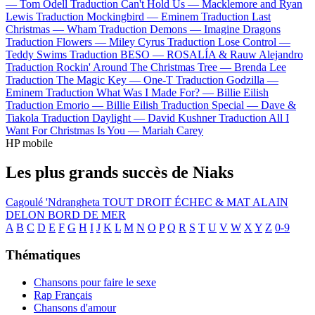
—
Tom Odell
Traduction Can't Hold Us —
Macklemore and Ryan
Lewis
Traduction Mockingbird —
Eminem
Traduction Last
Christmas —
Wham
Traduction Demons —
Imagine Dragons
Traduction Flowers —
Miley Cyrus
Traduction Lose Control —
Teddy Swims
Traduction BESO —
ROSALÍA & Rauw Alejandro
Traduction Rockin' Around The Christmas Tree —
Brenda Lee
Traduction The Magic Key —
One-T
Traduction Godzilla —
Eminem
Traduction What Was I Made For? —
Billie Eilish
Traduction Emorio —
Billie Eilish
Traduction Special —
Dave &
Tiakola
Traduction Daylight —
David Kushner
Traduction All I
Want For Christmas Is You —
Mariah Carey
HP mobile
Les plus grands succès de Niaks
Cagoulé
'Ndrangheta
TOUT DROIT
ÉCHEC & MAT
ALAIN
DELON
BORD DE MER
A
B
C
D
E
F
G
H
I
J
K
L
M
N
O
P
Q
R
S
T
U
V
W
X
Y
Z
0-9
Thématiques
Chansons pour faire le sexe
Rap Français
Chansons d'amour