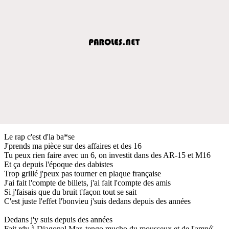
Le rap c'est d'la ba*se
J'prends ma pièce sur des affaires et des 16
Tu peux rien faire avec un 6, on investit dans des AR-15 et M16
Et ça depuis l'époque des dabistes
Trop grillé j'peux pas tourner en plaque française
J'ai fait l'compte de billets, j'ai fait l'compte des amis
Si j'faisais que du bruit t'façon tout se sait
C'est juste l'effet l'bonvieu j'suis dedans depuis des années
Dedans j'y suis depuis des années
Fait rdv à Diagonal Mar, tengo mucho du mousseux et de l'amné'