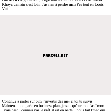
Khoya demain c'est loin, t''as rien à perdre mais t'es tout en Louis-
Vui
Continue à parler sur oim' j'investis des me7el toi tu survis
Maintenant on parle en business plan, je sais qu'sur moi t'as l'mort
J'paie cash j'connais pas le prêt, il est en perte il nous fait l'mec qui