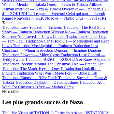
Werenoi
Meuda —
Tiakola
Outro —
Gazo & Tiakola
Ailleurs —
Josman
Interlude —
Gazo & Tiakola
Overdrive —
Ofenbach
1 2 3
4 —
ZOKUSH
La League —
Werenoi
Celui qui part —
Joseph
Kamel
Nouvelles —
PLK
No love —
Ninho
Urus —
Favé (FR)
Top traduction
Traduction Lose Yourself —
Eminem
Traduction The Real Slim
Shady —
Eminem
Traduction Without Me —
Eminem
Traduction
Someone You Loved —
Lewis Capaldi
Traduction Another Love
—
Tom Odell
Traduction Can't Hold Us —
Macklemore and Ryan
Lewis
Traduction Mockingbird —
Eminem
Traduction Last
Christmas —
Wham
Traduction Demons —
Imagine Dragons
Traduction Flowers —
Miley Cyrus
Traduction Lose Control —
Teddy Swims
Traduction BESO —
ROSALÍA & Rauw Alejandro
Traduction Rockin' Around The Christmas Tree —
Brenda Lee
Traduction The Magic Key —
One-T
Traduction Godzilla —
Eminem
Traduction What Was I Made For? —
Billie Eilish
Traduction Emorio —
Billie Eilish
Traduction Special —
Dave &
Tiakola
Traduction Daylight —
David Kushner
Traduction All I
Want For Christmas Is You —
Mariah Carey
HP mobile
Les plus grands succès de Naza
Tibili
Vie Viano (#STATION 1)
Obrigado
Arizona (#STATION 2)