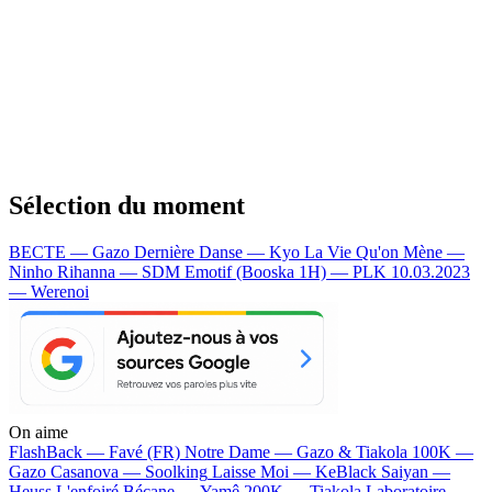
Sélection du moment
BECTE — Gazo
Dernière Danse — Kyo
La Vie Qu'on Mène —
Ninho
Rihanna — SDM
Emotif (Booska 1H) — PLK
10.03.2023
— Werenoi
On aime
FlashBack —
Favé (FR)
Notre Dame —
Gazo & Tiakola
100K —
Gazo
Casanova —
Soolking
Laisse Moi —
KeBlack
Saiyan —
Heuss L'enfoiré
Bécane —
Yamê
200K —
Tiakola
Laboratoire —