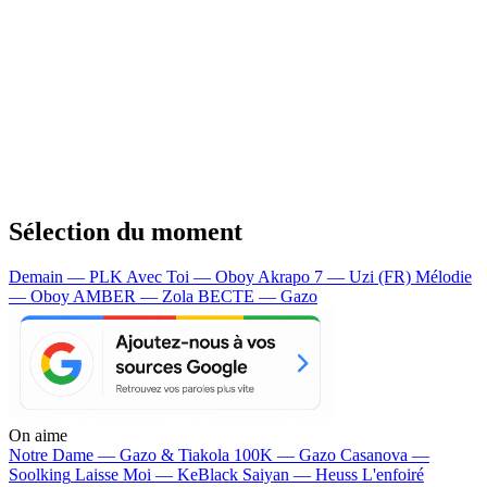
Sélection du moment
Demain — PLK
Avec Toi — Oboy
Akrapo 7 — Uzi (FR)
Mélodie
— Oboy
AMBER — Zola
BECTE — Gazo
On aime
Notre Dame —
Gazo & Tiakola
100K —
Gazo
Casanova —
Soolking
Laisse Moi —
KeBlack
Saiyan —
Heuss L'enfoiré