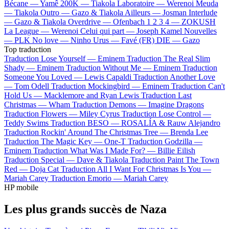
Bécane —
Yamê
200K —
Tiakola
Laboratoire —
Werenoi
Meuda
—
Tiakola
Outro —
Gazo & Tiakola
Ailleurs —
Josman
Interlude
—
Gazo & Tiakola
Overdrive —
Ofenbach
1 2 3 4 —
ZOKUSH
La League —
Werenoi
Celui qui part —
Joseph Kamel
Nouvelles
—
PLK
No love —
Ninho
Urus —
Favé (FR)
DIE —
Gazo
Top traduction
Traduction Lose Yourself —
Eminem
Traduction The Real Slim
Shady —
Eminem
Traduction Without Me —
Eminem
Traduction
Someone You Loved —
Lewis Capaldi
Traduction Another Love
—
Tom Odell
Traduction Mockingbird —
Eminem
Traduction Can't
Hold Us —
Macklemore and Ryan Lewis
Traduction Last
Christmas —
Wham
Traduction Demons —
Imagine Dragons
Traduction Flowers —
Miley Cyrus
Traduction Lose Control —
Teddy Swims
Traduction BESO —
ROSALÍA & Rauw Alejandro
Traduction Rockin' Around The Christmas Tree —
Brenda Lee
Traduction The Magic Key —
One-T
Traduction Godzilla —
Eminem
Traduction What Was I Made For? —
Billie Eilish
Traduction Special —
Dave & Tiakola
Traduction Paint The Town
Red —
Doja Cat
Traduction All I Want For Christmas Is You —
Mariah Carey
Traduction Emorio —
Mariah Carey
HP mobile
Les plus grands succès de Naza