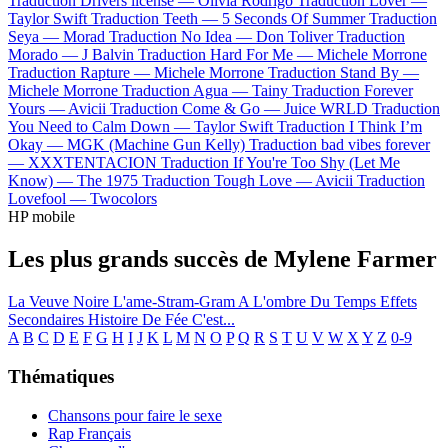
Traduction Drivers license —
Olivia Rodrigo
Traduction Lover —
Taylor Swift
Traduction Teeth —
5 Seconds Of Summer
Traduction
Seya —
Morad
Traduction No Idea —
Don Toliver
Traduction
Morado —
J Balvin
Traduction Hard For Me —
Michele Morrone
Traduction Rapture —
Michele Morrone
Traduction Stand By —
Michele Morrone
Traduction Agua —
Tainy
Traduction Forever
Yours —
Avicii
Traduction Come & Go —
Juice WRLD
Traduction
You Need to Calm Down —
Taylor Swift
Traduction I Think I’m
Okay —
MGK (Machine Gun Kelly)
Traduction bad vibes forever
—
XXXTENTACION
Traduction If You're Too Shy (Let Me
Know) —
The 1975
Traduction Tough Love —
Avicii
Traduction
Lovefool —
Twocolors
HP mobile
Les plus grands succès de Mylene Farmer
La Veuve Noire
L'ame-Stram-Gram
A L'ombre
Du Temps
Effets
Secondaires
Histoire De Fée C'est...
A
B
C
D
E
F
G
H
I
J
K
L
M
N
O
P
Q
R
S
T
U
V
W
X
Y
Z
0-9
Thématiques
Chansons pour faire le sexe
Rap Français