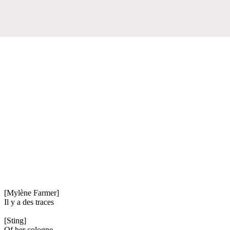
[Mylène Farmer]
Il y a des traces
[Sting]
Of her cologne