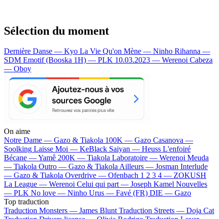
Sélection du moment
Dernière Danse — Kyo
La Vie Qu'on Mène — Ninho
Rihanna —
SDM
Emotif (Booska 1H) — PLK
10.03.2023 — Werenoi
Cabeza
— Oboy
On aime
Notre Dame —
Gazo & Tiakola
100K —
Gazo
Casanova —
Soolking
Laisse Moi —
KeBlack
Saiyan —
Heuss L'enfoiré
Bécane —
Yamê
200K —
Tiakola
Laboratoire —
Werenoi
Meuda
—
Tiakola
Outro —
Gazo & Tiakola
Ailleurs —
Josman
Interlude
—
Gazo & Tiakola
Overdrive —
Ofenbach
1 2 3 4 —
ZOKUSH
La League —
Werenoi
Celui qui part —
Joseph Kamel
Nouvelles
—
PLK
No love —
Ninho
Urus —
Favé (FR)
DIE —
Gazo
Top traduction
Traduction Monsters —
James Blunt
Traduction Streets —
Doja Cat