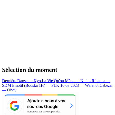
Sélection du moment
Dernière Danse — Kyo
La Vie Qu'on Mène — Ninho
Rihanna —
SDM
Emotif (Booska 1H) — PLK
10.03.2023 — Werenoi
Cabeza
— Oboy