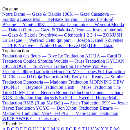
On aime
Notre Dame —
Gazo & Tiakola
100K —
Gazo
Casanova —
Soolking
Laisse Moi —
KeBlack
Saiyan —
Heuss L'enfoiré
Bécane —
Yamê
200K —
Tiakola
Laboratoire —
Werenoi
Meuda
—
Tiakola
Outro —
Gazo & Tiakola
Ailleurs —
Josman
Interlude
—
Gazo & Tiakola
Overdrive —
Ofenbach
1 2 3 4 —
ZOKUSH
La League —
Werenoi
Celui qui part —
Joseph Kamel
Nouvelles
—
PLK
No love —
Ninho
Urus —
Favé (FR)
DIE —
Gazo
Top traduction
Traduction des fleurs —
Tove Lo
Traduction AH HA —
Cardi B
Traduction Coulda Shoulda Woulda —
Russ
Traduction KYLIAN
DICTADOR —
SurNervis
Traduction The Way You Are —
Electric Callboy
Traduction Home To Me —
Tones & I
Traduction
Mi Chico —
DJ Goja
Traduction My Body Isn't Ready —
Sombr
Traduction Danceteria —
Madonna
Traduction MORNING DEW
(DONK) —
Beyoncé
Traduction Hush —
Muse
Traduction The
Time Of My Life —
Benson Boone
Traduction Camera —
Charli
XCX
Traduction Happiness is So Sad —
Swedish House Mafia
Traduction RMB (Ring My Bell) —
Aitch
Traduction 99% —
Jessie
Reyez
Traduction YOYO —
Don Xhoni
Traduction Bizarre —
Madonna
Traduction Van Cleef Pt 2 —
Malie Donn
Traduction
WIDE AWAKE —
Chris Grey
HP mobile
A
B
C
D
E
F
G
H
I
J
K
L
M
N
O
P
Q
R
S
T
U
V
W
X
Y
Z
0-9