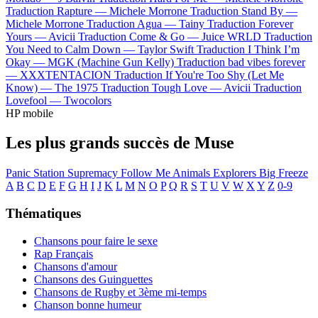
Traduction Rapture —
Michele Morrone
Traduction Stand By —
Michele Morrone
Traduction Agua —
Tainy
Traduction Forever
Yours —
Avicii
Traduction Come & Go —
Juice WRLD
Traduction
You Need to Calm Down —
Taylor Swift
Traduction I Think I’m
Okay —
MGK (Machine Gun Kelly)
Traduction bad vibes forever
—
XXXTENTACION
Traduction If You're Too Shy (Let Me
Know) —
The 1975
Traduction Tough Love —
Avicii
Traduction
Lovefool —
Twocolors
HP mobile
Les plus grands succès de Muse
Panic Station
Supremacy
Follow Me
Animals
Explorers
Big Freeze
A
B
C
D
E
F
G
H
I
J
K
L
M
N
O
P
Q
R
S
T
U
V
W
X
Y
Z
0-9
Thématiques
Chansons pour faire le sexe
Rap Français
Chansons d'amour
Chansons des Guinguettes
Chansons de Rugby et 3ème mi-temps
Chanson bonne humeur