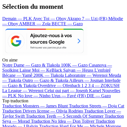
Sélection du moment
Demain — PLK
Avec Toi — Oboy
Akrapo 7 — Uzi (FR)
Mélodie
— Oboy
AMBER — Zola
BECTE — Gazo
On aime
Notre Dame —
Gazo & Tiakola
100K —
Gazo
Casanova —
Soolking
Laisse Moi —
KeBlack
Saiyan —
Heuss L'enfoiré
Bécane —
Yamê
200K —
Tiakola
Laboratoire —
Werenoi
Meuda
—
Tiakola
Outro —
Gazo & Tiakola
Ailleurs —
Josman
Interlude
—
Gazo & Tiakola
Overdrive —
Ofenbach
1 2 3 4 —
ZOKUSH
La League —
Werenoi
Celui qui part —
Joseph Kamel
Nouvelles
—
PLK
No love —
Ninho
Urus —
Favé (FR)
DIE —
Gazo
Top traduction
Traduction Monsters —
James Blunt
Traduction Streets —
Doja Cat
Traduction Drivers license —
Olivia Rodrigo
Traduction Lover —
Taylor Swift
Traduction Teeth —
5 Seconds Of Summer
Traduction
Seya —
Morad
Traduction No Idea —
Don Toliver
Traduction
Morado —
J Balvin
Traduction Hard For Me —
Michele Morrone