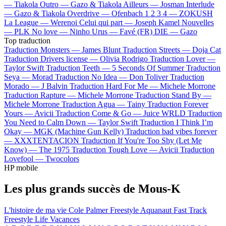
—
Tiakola
Outro —
Gazo & Tiakola
Ailleurs —
Josman
Interlude
—
Gazo & Tiakola
Overdrive —
Ofenbach
1 2 3 4 —
ZOKUSH
La League —
Werenoi
Celui qui part —
Joseph Kamel
Nouvelles
—
PLK
No love —
Ninho
Urus —
Favé (FR)
DIE —
Gazo
Top traduction
Traduction Monsters —
James Blunt
Traduction Streets —
Doja Cat
Traduction Drivers license —
Olivia Rodrigo
Traduction Lover —
Taylor Swift
Traduction Teeth —
5 Seconds Of Summer
Traduction
Seya —
Morad
Traduction No Idea —
Don Toliver
Traduction
Morado —
J Balvin
Traduction Hard For Me —
Michele Morrone
Traduction Rapture —
Michele Morrone
Traduction Stand By —
Michele Morrone
Traduction Agua —
Tainy
Traduction Forever
Yours —
Avicii
Traduction Come & Go —
Juice WRLD
Traduction
You Need to Calm Down —
Taylor Swift
Traduction I Think I’m
Okay —
MGK (Machine Gun Kelly)
Traduction bad vibes forever
—
XXXTENTACION
Traduction If You're Too Shy (Let Me
Know) —
The 1975
Traduction Tough Love —
Avicii
Traduction
Lovefool —
Twocolors
HP mobile
Les plus grands succès de Mous-K
L'histoire de ma vie
Cole Palmer
Freestyle Aquanaut
Fast Track
Freestyle
Life
Vacances