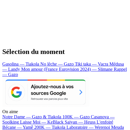
Sélection du moment
Gasolina — Tiakola
No lèche — Gazo
Tiki taka — Vacra
Médusa
— Landy
Mon amour (France Eurovision 2024) — Slimane
Rappel
— Gazo
On aime
Notre Dame —
Gazo & Tiakola
100K —
Gazo
Casanova —
Soolking
Laisse Moi —
KeBlack
Saiyan —
Heuss L'enfoiré
Bécane —
Yamê
200K —
Tiakola
Laboratoire —
Werenoi
Meuda