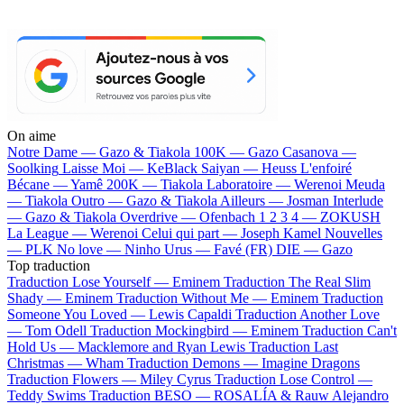
On aime
Notre Dame —
Gazo & Tiakola
100K —
Gazo
Casanova —
Soolking
Laisse Moi —
KeBlack
Saiyan —
Heuss L'enfoiré
Bécane —
Yamê
200K —
Tiakola
Laboratoire —
Werenoi
Meuda
—
Tiakola
Outro —
Gazo & Tiakola
Ailleurs —
Josman
Interlude
—
Gazo & Tiakola
Overdrive —
Ofenbach
1 2 3 4 —
ZOKUSH
La League —
Werenoi
Celui qui part —
Joseph Kamel
Nouvelles
—
PLK
No love —
Ninho
Urus —
Favé (FR)
DIE —
Gazo
Top traduction
Traduction Lose Yourself —
Eminem
Traduction The Real Slim
Shady —
Eminem
Traduction Without Me —
Eminem
Traduction
Someone You Loved —
Lewis Capaldi
Traduction Another Love
—
Tom Odell
Traduction Mockingbird —
Eminem
Traduction Can't
Hold Us —
Macklemore and Ryan Lewis
Traduction Last
Christmas —
Wham
Traduction Demons —
Imagine Dragons
Traduction Flowers —
Miley Cyrus
Traduction Lose Control —
Teddy Swims
Traduction BESO —
ROSALÍA & Rauw Alejandro