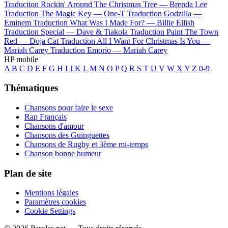
Traduction Rockin' Around The Christmas Tree —
Brenda Lee
Traduction The Magic Key —
One-T
Traduction Godzilla —
Eminem
Traduction What Was I Made For? —
Billie Eilish
Traduction Special —
Dave & Tiakola
Traduction Paint The Town
Red —
Doja Cat
Traduction All I Want For Christmas Is You —
Mariah Carey
Traduction Emorio —
Mariah Carey
HP mobile
A
B
C
D
E
F
G
H
I
J
K
L
M
N
O
P
Q
R
S
T
U
V
W
X
Y
Z
0-9
Thématiques
Chansons pour faire le sexe
Rap Français
Chansons d'amour
Chansons des Guinguettes
Chansons de Rugby et 3ème mi-temps
Chanson bonne humeur
Plan de site
Mentions légales
Paramètres cookies
Cookie Settings