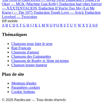
Okay —
MGK (Machine Gun Kelly)
Traduction bad vibes forever
—
XXXTENTACION
Traduction If You're Too Shy (Let Me
Know) —
The 1975
Traduction Tough Love —
Avicii
Traduction
Lovefool —
Twocolors
HP mobile
A
B
C
D
E
F
G
H
I
J
K
L
M
N
O
P
Q
R
S
T
U
V
W
X
Y
Z
0-9
Thématiques
Chansons pour faire le sexe
Rap Français
Chansons d'amour
Chansons des Guinguettes
Chansons de Rugby et 3ème mi-temps
Chanson bonne humeur
Plan de site
Mentions légales
Paramètres cookies
Cookie Settings
© 2026 Paroles.net — Tous droits réservés