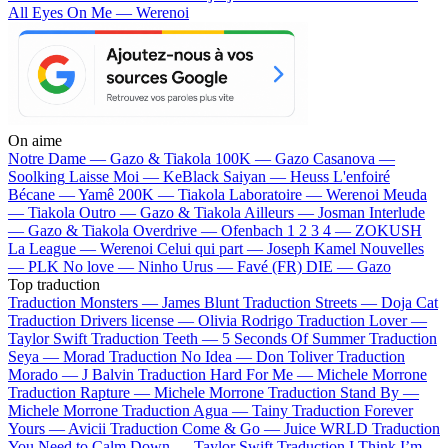
All Eyes On Me — Werenoi
On aime
Notre Dame —
Gazo & Tiakola
100K —
Gazo
Casanova —
Soolking
Laisse Moi —
KeBlack
Saiyan —
Heuss L'enfoiré
Bécane —
Yamê
200K —
Tiakola
Laboratoire —
Werenoi
Meuda
—
Tiakola
Outro —
Gazo & Tiakola
Ailleurs —
Josman
Interlude
—
Gazo & Tiakola
Overdrive —
Ofenbach
1 2 3 4 —
ZOKUSH
La League —
Werenoi
Celui qui part —
Joseph Kamel
Nouvelles
—
PLK
No love —
Ninho
Urus —
Favé (FR)
DIE —
Gazo
Top traduction
Traduction Monsters —
James Blunt
Traduction Streets —
Doja Cat
Traduction Drivers license —
Olivia Rodrigo
Traduction Lover —
Taylor Swift
Traduction Teeth —
5 Seconds Of Summer
Traduction
Seya —
Morad
Traduction No Idea —
Don Toliver
Traduction
Morado —
J Balvin
Traduction Hard For Me —
Michele Morrone
Traduction Rapture —
Michele Morrone
Traduction Stand By —
Michele Morrone
Traduction Agua —
Tainy
Traduction Forever
Yours —
Avicii
Traduction Come & Go —
Juice WRLD
Traduction
You Need to Calm Down —
Taylor Swift
Traduction I Think I’m