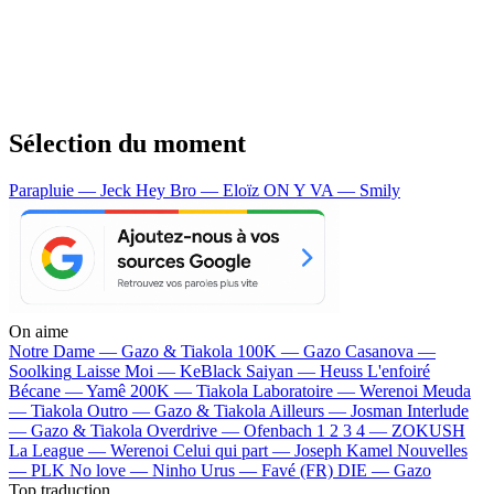
Sélection du moment
Parapluie — Jeck
Hey Bro — Eloïz
ON Y VA — Smily
On aime
Notre Dame —
Gazo & Tiakola
100K —
Gazo
Casanova —
Soolking
Laisse Moi —
KeBlack
Saiyan —
Heuss L'enfoiré
Bécane —
Yamê
200K —
Tiakola
Laboratoire —
Werenoi
Meuda
—
Tiakola
Outro —
Gazo & Tiakola
Ailleurs —
Josman
Interlude
—
Gazo & Tiakola
Overdrive —
Ofenbach
1 2 3 4 —
ZOKUSH
La League —
Werenoi
Celui qui part —
Joseph Kamel
Nouvelles
—
PLK
No love —
Ninho
Urus —
Favé (FR)
DIE —
Gazo
Top traduction