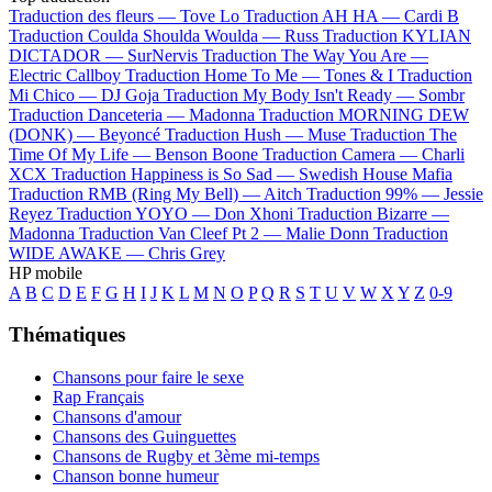
Traduction des fleurs —
Tove Lo
Traduction AH HA —
Cardi B
Traduction Coulda Shoulda Woulda —
Russ
Traduction KYLIAN
DICTADOR —
SurNervis
Traduction The Way You Are —
Electric Callboy
Traduction Home To Me —
Tones & I
Traduction
Mi Chico —
DJ Goja
Traduction My Body Isn't Ready —
Sombr
Traduction Danceteria —
Madonna
Traduction MORNING DEW
(DONK) —
Beyoncé
Traduction Hush —
Muse
Traduction The
Time Of My Life —
Benson Boone
Traduction Camera —
Charli
XCX
Traduction Happiness is So Sad —
Swedish House Mafia
Traduction RMB (Ring My Bell) —
Aitch
Traduction 99% —
Jessie
Reyez
Traduction YOYO —
Don Xhoni
Traduction Bizarre —
Madonna
Traduction Van Cleef Pt 2 —
Malie Donn
Traduction
WIDE AWAKE —
Chris Grey
HP mobile
A
B
C
D
E
F
G
H
I
J
K
L
M
N
O
P
Q
R
S
T
U
V
W
X
Y
Z
0-9
Thématiques
Chansons pour faire le sexe
Rap Français
Chansons d'amour
Chansons des Guinguettes
Chansons de Rugby et 3ème mi-temps
Chanson bonne humeur