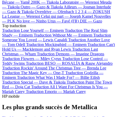
Bécane —
Yamê
200K —
Tiakola
Laboratoire —
Werenoi
Meuda
—
Tiakola
Outro —
Gazo & Tiakola
Ailleurs —
Josman
Interlude
—
Gazo & Tiakola
Overdrive —
Ofenbach
1 2 3 4 —
ZOKUSH
La League —
Werenoi
Celui qui part —
Joseph Kamel
Nouvelles
—
PLK
No love —
Ninho
Urus —
Favé (FR)
DIE —
Gazo
Top traduction
Traduction Lose Yourself —
Eminem
Traduction The Real Slim
Shady —
Eminem
Traduction Without Me —
Eminem
Traduction
Someone You Loved —
Lewis Capaldi
Traduction Another Love
—
Tom Odell
Traduction Mockingbird —
Eminem
Traduction Can't
Hold Us —
Macklemore and Ryan Lewis
Traduction Last
Christmas —
Wham
Traduction Demons —
Imagine Dragons
Traduction Flowers —
Miley Cyrus
Traduction Lose Control —
Teddy Swims
Traduction BESO —
ROSALÍA & Rauw Alejandro
Traduction Rockin' Around The Christmas Tree —
Brenda Lee
Traduction The Magic Key —
One-T
Traduction Godzilla —
Eminem
Traduction What Was I Made For? —
Billie Eilish
Traduction Special —
Dave & Tiakola
Traduction Paint The Town
Red —
Doja Cat
Traduction All I Want For Christmas Is You —
Mariah Carey
Traduction Emorio —
Mariah Carey
HP mobile
Les plus grands succès de Metallica