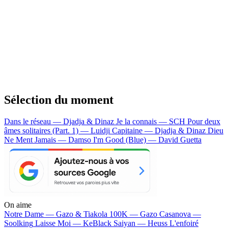
Sélection du moment
Dans le réseau — Djadja & Dinaz
Je la connais — SCH
Pour deux
âmes solitaires (Part. 1) — Luidji
Capitaine — Djadja & Dinaz
Dieu
Ne Ment Jamais — Damso
I'm Good (Blue) — David Guetta
On aime
Notre Dame —
Gazo & Tiakola
100K —
Gazo
Casanova —
Soolking
Laisse Moi —
KeBlack
Saiyan —
Heuss L'enfoiré