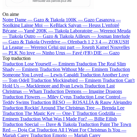
On aime
Notre Dame —
Gazo & Tiakola
100K —
Gazo
Casanova —
Soolking
Laisse Moi —
KeBlack
Saiyan —
Heuss L'enfoiré
Bécane —
Yamê
200K —
Tiakola
Laboratoire —
Werenoi
Meuda
—
Tiakola
Outro —
Gazo & Tiakola
Ailleurs —
Josman
Interlude
—
Gazo & Tiakola
Overdrive —
Ofenbach
1 2 3 4 —
ZOKUSH
La League —
Werenoi
Celui qui part —
Joseph Kamel
Nouvelles
—
PLK
No love —
Ninho
Urus —
Favé (FR)
DIE —
Gazo
Top traduction
Traduction Lose Yourself —
Eminem
Traduction The Real Slim
Shady —
Eminem
Traduction Without Me —
Eminem
Traduction
Someone You Loved —
Lewis Capaldi
Traduction Another Love
—
Tom Odell
Traduction Mockingbird —
Eminem
Traduction Can't
Hold Us —
Macklemore and Ryan Lewis
Traduction Last
Christmas —
Wham
Traduction Demons —
Imagine Dragons
Traduction Flowers —
Miley Cyrus
Traduction Lose Control —
Teddy Swims
Traduction BESO —
ROSALÍA & Rauw Alejandro
Traduction Rockin' Around The Christmas Tree —
Brenda Lee
Traduction The Magic Key —
One-T
Traduction Godzilla —
Eminem
Traduction What Was I Made For? —
Billie Eilish
Traduction Special —
Dave & Tiakola
Traduction Paint The Town
Red —
Doja Cat
Traduction All I Want For Christmas Is You —
Mariah Carey
Traduction Emorio —
Mariah Carey