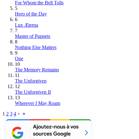
For Whom the Bell Tolls
5
Hero of the Day
6
Lux Æterna
7
Master of Puppets
8
Nothing Else Matters
9
One
10
The Memory Remains
11
The Unforgiven
12
The Unforgiven II
13
Wherever I May Roam
1
2
3
4