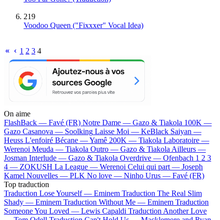
219
Voodoo Queen ("Fixxxer" Vocal Idea)
1
2
3
4
On aime
FlashBack —
Favé (FR)
Notre Dame —
Gazo & Tiakola
100K —
Gazo
Casanova —
Soolking
Laisse Moi —
KeBlack
Saiyan —
Heuss L'enfoiré
Bécane —
Yamê
200K —
Tiakola
Laboratoire —
Werenoi
Meuda —
Tiakola
Outro —
Gazo & Tiakola
Ailleurs —
Josman
Interlude —
Gazo & Tiakola
Overdrive —
Ofenbach
1 2 3
4 —
ZOKUSH
La League —
Werenoi
Celui qui part —
Joseph
Kamel
Nouvelles —
PLK
No love —
Ninho
Urus —
Favé (FR)
Top traduction
Traduction Lose Yourself —
Eminem
Traduction The Real Slim
Shady —
Eminem
Traduction Without Me —
Eminem
Traduction
Someone You Loved —
Lewis Capaldi
Traduction Another Love
—
Tom Odell
Traduction Can't Hold Us —
Macklemore and Ryan