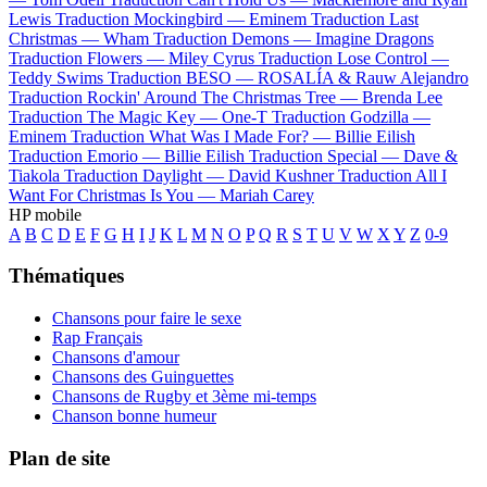
Lewis
Traduction Mockingbird —
Eminem
Traduction Last
Christmas —
Wham
Traduction Demons —
Imagine Dragons
Traduction Flowers —
Miley Cyrus
Traduction Lose Control —
Teddy Swims
Traduction BESO —
ROSALÍA & Rauw Alejandro
Traduction Rockin' Around The Christmas Tree —
Brenda Lee
Traduction The Magic Key —
One-T
Traduction Godzilla —
Eminem
Traduction What Was I Made For? —
Billie Eilish
Traduction Emorio —
Billie Eilish
Traduction Special —
Dave &
Tiakola
Traduction Daylight —
David Kushner
Traduction All I
Want For Christmas Is You —
Mariah Carey
HP mobile
A
B
C
D
E
F
G
H
I
J
K
L
M
N
O
P
Q
R
S
T
U
V
W
X
Y
Z
0-9
Thématiques
Chansons pour faire le sexe
Rap Français
Chansons d'amour
Chansons des Guinguettes
Chansons de Rugby et 3ème mi-temps
Chanson bonne humeur
Plan de site