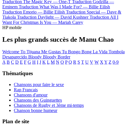
Traduction The Magic Key —
One-T
Traduction Godzilla —
Eminem
Traduction What Was I Made For? —
Billie Eilish
Traduction Emorio —
Billie Eilish
Traduction Special —
Dave &
Tiakola
Traduction Daylight —
David Kushner
Traduction All I
Want For Christmas Is You —
Mariah Carey
HP mobile
Les plus grands succès de Manu Chao
Welcome To Tijuana
Me Gustas Tu
Bongo Bong
La Vida Tombola
Desaparecido
Bloody Bloody Border
A
B
C
D
E
F
G
H
I
J
K
L
M
N
O
P
Q
R
S
T
U
V
W
X
Y
Z
0-9
Thématiques
Chansons pour faire le sexe
Rap Français
Chansons d'amour
Chansons des Guinguettes
Chansons de Rugby et 3ème mi-temps
Chanson bonne humeur
Plan de site