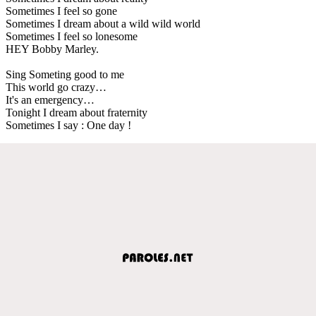
Sometimes I feel so gone
Sometimes I dream about a wild wild world
Sometimes I feel so lonesome
HEY Bobby Marley.
Sing Someting good to me
This world go crazy…
It's an emergency…
Tonight I dream about fraternity
Sometimes I say : One day !