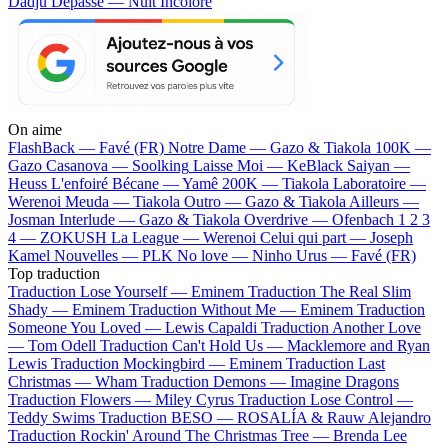
Dadju
Dépassé — Nuit Incolore
On aime
FlashBack —
Favé (FR)
Notre Dame —
Gazo & Tiakola
100K —
Gazo
Casanova —
Soolking
Laisse Moi —
KeBlack
Saiyan —
Heuss L'enfoiré
Bécane —
Yamê
200K —
Tiakola
Laboratoire —
Werenoi
Meuda —
Tiakola
Outro —
Gazo & Tiakola
Ailleurs —
Josman
Interlude —
Gazo & Tiakola
Overdrive —
Ofenbach
1 2 3
4 —
ZOKUSH
La League —
Werenoi
Celui qui part —
Joseph
Kamel
Nouvelles —
PLK
No love —
Ninho
Urus —
Favé (FR)
Top traduction
Traduction Lose Yourself —
Eminem
Traduction The Real Slim
Shady —
Eminem
Traduction Without Me —
Eminem
Traduction
Someone You Loved —
Lewis Capaldi
Traduction Another Love
—
Tom Odell
Traduction Can't Hold Us —
Macklemore and Ryan
Lewis
Traduction Mockingbird —
Eminem
Traduction Last
Christmas —
Wham
Traduction Demons —
Imagine Dragons
Traduction Flowers —
Miley Cyrus
Traduction Lose Control —
Teddy Swims
Traduction BESO —
ROSALÍA & Rauw Alejandro
Traduction Rockin' Around The Christmas Tree —
Brenda Lee