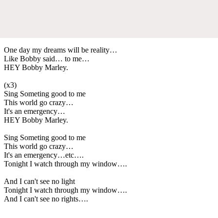
One day my dreams will be reality…
Like Bobby said… to me…
HEY Bobby Marley.
(x3)
Sing Someting good to me
This world go crazy…
It's an emergency…
HEY Bobby Marley.
Sing Someting good to me
This world go crazy…
It's an emergency…etc….
Tonight I watch through my window….
And I can't see no light
Tonight I watch through my window….
And I can't see no rights….