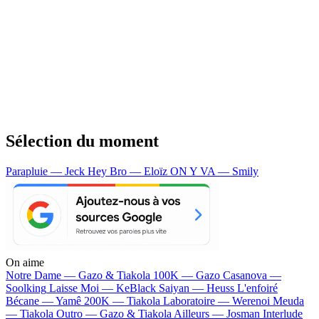
Sélection du moment
Parapluie — Jeck
Hey Bro — Eloïz
ON Y VA — Smily
On aime
Notre Dame —
Gazo & Tiakola
100K —
Gazo
Casanova —
Soolking
Laisse Moi —
KeBlack
Saiyan —
Heuss L'enfoiré
Bécane —
Yamê
200K —
Tiakola
Laboratoire —
Werenoi
Meuda
—
Tiakola
Outro —
Gazo & Tiakola
Ailleurs —
Josman
Interlude