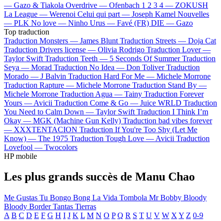
—
Gazo & Tiakola
Overdrive —
Ofenbach
1 2 3 4 —
ZOKUSH
La League —
Werenoi
Celui qui part —
Joseph Kamel
Nouvelles
—
PLK
No love —
Ninho
Urus —
Favé (FR)
DIE —
Gazo
Top traduction
Traduction Monsters —
James Blunt
Traduction Streets —
Doja Cat
Traduction Drivers license —
Olivia Rodrigo
Traduction Lover —
Taylor Swift
Traduction Teeth —
5 Seconds Of Summer
Traduction
Seya —
Morad
Traduction No Idea —
Don Toliver
Traduction
Morado —
J Balvin
Traduction Hard For Me —
Michele Morrone
Traduction Rapture —
Michele Morrone
Traduction Stand By —
Michele Morrone
Traduction Agua —
Tainy
Traduction Forever
Yours —
Avicii
Traduction Come & Go —
Juice WRLD
Traduction
You Need to Calm Down —
Taylor Swift
Traduction I Think I’m
Okay —
MGK (Machine Gun Kelly)
Traduction bad vibes forever
—
XXXTENTACION
Traduction If You're Too Shy (Let Me
Know) —
The 1975
Traduction Tough Love —
Avicii
Traduction
Lovefool —
Twocolors
HP mobile
Les plus grands succès de Manu Chao
Me Gustas Tu
Bongo Bong
La Vida Tombola
Mr Bobby
Bloody
Bloody Border
Tantas Tierras
A
B
C
D
E
F
G
H
I
J
K
L
M
N
O
P
Q
R
S
T
U
V
W
X
Y
Z
0-9