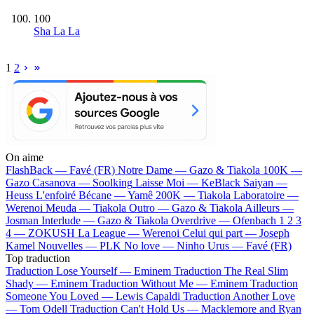
100
Sha La La
1
2
On aime
FlashBack —
Favé (FR)
Notre Dame —
Gazo & Tiakola
100K —
Gazo
Casanova —
Soolking
Laisse Moi —
KeBlack
Saiyan —
Heuss L'enfoiré
Bécane —
Yamê
200K —
Tiakola
Laboratoire —
Werenoi
Meuda —
Tiakola
Outro —
Gazo & Tiakola
Ailleurs —
Josman
Interlude —
Gazo & Tiakola
Overdrive —
Ofenbach
1 2 3
4 —
ZOKUSH
La League —
Werenoi
Celui qui part —
Joseph
Kamel
Nouvelles —
PLK
No love —
Ninho
Urus —
Favé (FR)
Top traduction
Traduction Lose Yourself —
Eminem
Traduction The Real Slim
Shady —
Eminem
Traduction Without Me —
Eminem
Traduction
Someone You Loved —
Lewis Capaldi
Traduction Another Love
—
Tom Odell
Traduction Can't Hold Us —
Macklemore and Ryan