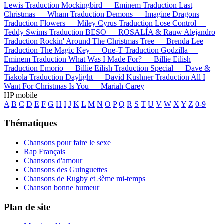
Lewis
Traduction Mockingbird —
Eminem
Traduction Last
Christmas —
Wham
Traduction Demons —
Imagine Dragons
Traduction Flowers —
Miley Cyrus
Traduction Lose Control —
Teddy Swims
Traduction BESO —
ROSALÍA & Rauw Alejandro
Traduction Rockin' Around The Christmas Tree —
Brenda Lee
Traduction The Magic Key —
One-T
Traduction Godzilla —
Eminem
Traduction What Was I Made For? —
Billie Eilish
Traduction Emorio —
Billie Eilish
Traduction Special —
Dave &
Tiakola
Traduction Daylight —
David Kushner
Traduction All I
Want For Christmas Is You —
Mariah Carey
HP mobile
A
B
C
D
E
F
G
H
I
J
K
L
M
N
O
P
Q
R
S
T
U
V
W
X
Y
Z
0-9
Thématiques
Chansons pour faire le sexe
Rap Français
Chansons d'amour
Chansons des Guinguettes
Chansons de Rugby et 3ème mi-temps
Chanson bonne humeur
Plan de site