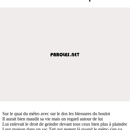
Sur le quai du métro avec sur le dos les blessures du boulot
Il aurait bien maudit sa vie mais un regard autour de lui
Lui enlevait le droit de geindre devant tous ceux bien plus à plaindre
Leur maison dans un sac Tati qui restent là quand le métro s'en va