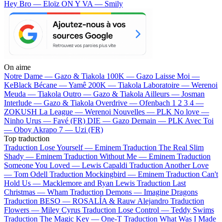
Hey Bro — Eloïz
ON Y VA — Smily
On aime
Notre Dame —
Gazo & Tiakola
100K —
Gazo
Laisse Moi —
KeBlack
Bécane —
Yamê
200K —
Tiakola
Laboratoire —
Werenoi
Meuda —
Tiakola
Outro —
Gazo & Tiakola
Ailleurs —
Josman
Interlude —
Gazo & Tiakola
Overdrive —
Ofenbach
1 2 3 4 —
ZOKUSH
La League —
Werenoi
Nouvelles —
PLK
No love —
Ninho
Urus —
Favé (FR)
DIE —
Gazo
Demain —
PLK
Avec Toi
—
Oboy
Akrapo 7 —
Uzi (FR)
Top traduction
Traduction Lose Yourself —
Eminem
Traduction The Real Slim
Shady —
Eminem
Traduction Without Me —
Eminem
Traduction
Someone You Loved —
Lewis Capaldi
Traduction Another Love
—
Tom Odell
Traduction Mockingbird —
Eminem
Traduction Can't
Hold Us —
Macklemore and Ryan Lewis
Traduction Last
Christmas —
Wham
Traduction Demons —
Imagine Dragons
Traduction BESO —
ROSALÍA & Rauw Alejandro
Traduction
Flowers —
Miley Cyrus
Traduction Lose Control —
Teddy Swims
Traduction The Magic Key —
One-T
Traduction What Was I Made