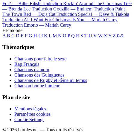
For? —
Billie Eilish
Traduction Rockin' Around The Christmas Tree
—
Brenda Lee
Traduction Godzilla —
Eminem
Traduction Paint
The Town Red —
Doja Cat
Traduction Special —
Dave & Tiakola
Traduction All I Want For Christmas Is You —
Mariah Carey
Traduction Emorio —
Mariah Carey
HP mobile
A
B
C
D
E
F
G
H
I
J
K
L
M
N
O
P
Q
R
S
T
U
V
W
X
Y
Z
0-9
Thématiques
Chansons pour faire le sexe
Rap Français
Chansons d'amour
Chansons des Guinguettes
Chansons de Rugby et 3ème mi-temps
Chanson bonne humeur
Plan de site
Mentions légales
Paramètres cookies
Cookie Settings
© 2026 Paroles.net — Tous droits réservés