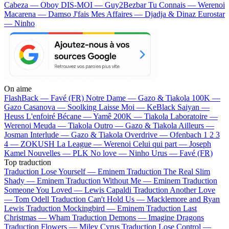
Cabeza — Oboy
DIS-MOI — Guy2Bezbar
Tu Connais — Werenoi
Macarena — Damso
J'fais Mes Affaires — Djadja & Dinaz
Eurostar
— Ninho
On aime
FlashBack —
Favé (FR)
Notre Dame —
Gazo & Tiakola
100K —
Gazo
Casanova —
Soolking
Laisse Moi —
KeBlack
Saiyan —
Heuss L'enfoiré
Bécane —
Yamê
200K —
Tiakola
Laboratoire —
Werenoi
Meuda —
Tiakola
Outro —
Gazo & Tiakola
Ailleurs —
Josman
Interlude —
Gazo & Tiakola
Overdrive —
Ofenbach
1 2 3
4 —
ZOKUSH
La League —
Werenoi
Celui qui part —
Joseph
Kamel
Nouvelles —
PLK
No love —
Ninho
Urus —
Favé (FR)
Top traduction
Traduction Lose Yourself —
Eminem
Traduction The Real Slim
Shady —
Eminem
Traduction Without Me —
Eminem
Traduction
Someone You Loved —
Lewis Capaldi
Traduction Another Love
—
Tom Odell
Traduction Can't Hold Us —
Macklemore and Ryan
Lewis
Traduction Mockingbird —
Eminem
Traduction Last
Christmas —
Wham
Traduction Demons —
Imagine Dragons
Traduction Flowers —
Miley Cyrus
Traduction Lose Control —