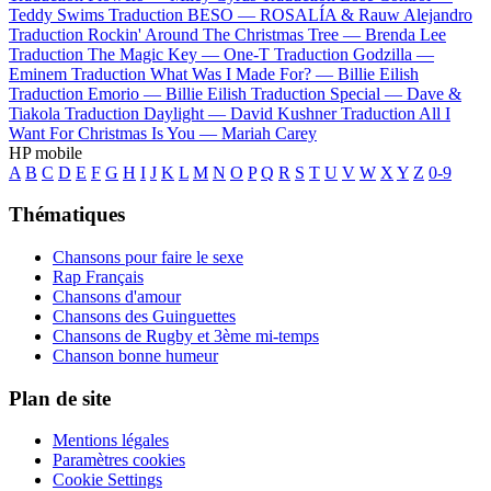
Teddy Swims
Traduction BESO —
ROSALÍA & Rauw Alejandro
Traduction Rockin' Around The Christmas Tree —
Brenda Lee
Traduction The Magic Key —
One-T
Traduction Godzilla —
Eminem
Traduction What Was I Made For? —
Billie Eilish
Traduction Emorio —
Billie Eilish
Traduction Special —
Dave &
Tiakola
Traduction Daylight —
David Kushner
Traduction All I
Want For Christmas Is You —
Mariah Carey
HP mobile
A
B
C
D
E
F
G
H
I
J
K
L
M
N
O
P
Q
R
S
T
U
V
W
X
Y
Z
0-9
Thématiques
Chansons pour faire le sexe
Rap Français
Chansons d'amour
Chansons des Guinguettes
Chansons de Rugby et 3ème mi-temps
Chanson bonne humeur
Plan de site
Mentions légales
Paramètres cookies
Cookie Settings