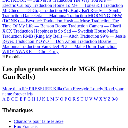
DICTADOR —
SurNervis
Traduction The Way You Are —
Electric Callboy
Traduction Home To Me —
Tones & I
Traduction
Mi Chico —
DJ Goja
Traduction My Body Isn't Ready —
Sombr
Traduction Danceteria —
Madonna
Traduction MORNING DEW
(DONK) —
Beyoncé
Traduction Hush —
Muse
Traduction The
Time Of My Life —
Benson Boone
Traduction Camera —
Charli
XCX
Traduction Happiness is So Sad —
Swedish House Mafia
Traduction RMB (Ring My Bell) —
Aitch
Traduction 99% —
Jessie
Reyez
Traduction YOYO —
Don Xhoni
Traduction Bizarre —
Madonna
Traduction Van Cleef Pt 2 —
Malie Donn
Traduction
WIDE AWAKE —
Chris Grey
HP mobile
Les plus grands succès de MGK (Machine
Gun Kelly)
More than life
PRESSURE
Killa Cam Freestyle
Lonely Road
your
name forever
iris
A
B
C
D
E
F
G
H
I
J
K
L
M
N
O
P
Q
R
S
T
U
V
W
X
Y
Z
0-9
Thématiques
Chansons pour faire le sexe
Rap Français