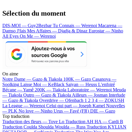
Sélection du moment
DIS-MOI — Guy2Bezbar
Tu Connais — Werenoi
Macarena —
Damso
J'fais Mes Affaires — Djadja & Dinaz
Eurostar — Ninho
All Eyes On Me — Werenoi
On aime
Notre Dame —
Gazo & Tiakola
100K —
Gazo
Casanova —
Soolking
Laisse Moi —
KeBlack
Saiyan —
Heuss L'enfoiré
Bécane —
Yamê
200K —
Tiakola
Laboratoire —
Werenoi
Meuda
—
Tiakola
Outro —
Gazo & Tiakola
Ailleurs —
Josman
Interlude
—
Gazo & Tiakola
Overdrive —
Ofenbach
1 2 3 4 —
ZOKUSH
La League —
Werenoi
Celui qui part —
Joseph Kamel
Nouvelles
—
PLK
No love —
Ninho
Urus —
Favé (FR)
DIE —
Gazo
Top traduction
Traduction des fleurs —
Tove Lo
Traduction AH HA —
Cardi B
Traduction Coulda Shoulda Woulda —
Russ
Traduction KYLIAN