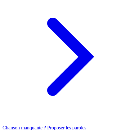
Chanson manquante ? Proposer les paroles