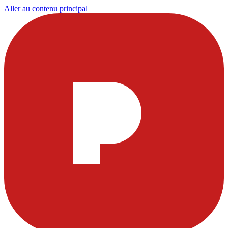
Aller au contenu principal