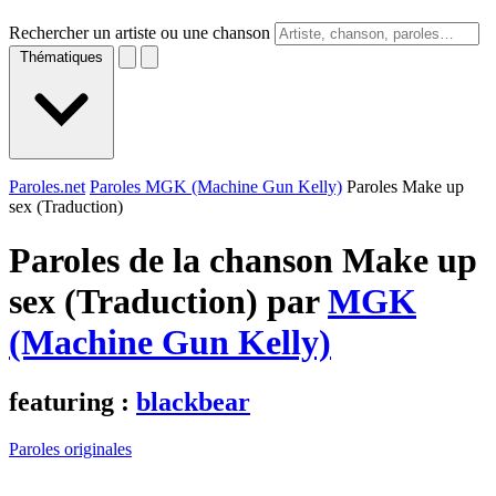
Rechercher un artiste ou une chanson
Thématiques
Paroles.net
Paroles MGK (Machine Gun Kelly)
Paroles Make up
sex (Traduction)
Paroles de la chanson Make up
sex (Traduction) par
MGK
(Machine Gun Kelly)
featuring :
blackbear
Paroles originales