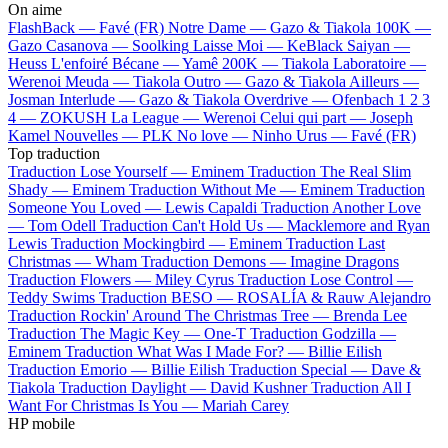
On aime
FlashBack —
Favé (FR)
Notre Dame —
Gazo & Tiakola
100K —
Gazo
Casanova —
Soolking
Laisse Moi —
KeBlack
Saiyan —
Heuss L'enfoiré
Bécane —
Yamê
200K —
Tiakola
Laboratoire —
Werenoi
Meuda —
Tiakola
Outro —
Gazo & Tiakola
Ailleurs —
Josman
Interlude —
Gazo & Tiakola
Overdrive —
Ofenbach
1 2 3
4 —
ZOKUSH
La League —
Werenoi
Celui qui part —
Joseph
Kamel
Nouvelles —
PLK
No love —
Ninho
Urus —
Favé (FR)
Top traduction
Traduction Lose Yourself —
Eminem
Traduction The Real Slim
Shady —
Eminem
Traduction Without Me —
Eminem
Traduction
Someone You Loved —
Lewis Capaldi
Traduction Another Love
—
Tom Odell
Traduction Can't Hold Us —
Macklemore and Ryan
Lewis
Traduction Mockingbird —
Eminem
Traduction Last
Christmas —
Wham
Traduction Demons —
Imagine Dragons
Traduction Flowers —
Miley Cyrus
Traduction Lose Control —
Teddy Swims
Traduction BESO —
ROSALÍA & Rauw Alejandro
Traduction Rockin' Around The Christmas Tree —
Brenda Lee
Traduction The Magic Key —
One-T
Traduction Godzilla —
Eminem
Traduction What Was I Made For? —
Billie Eilish
Traduction Emorio —
Billie Eilish
Traduction Special —
Dave &
Tiakola
Traduction Daylight —
David Kushner
Traduction All I
Want For Christmas Is You —
Mariah Carey
HP mobile