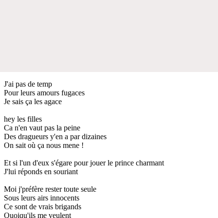
J'ai pas de temp
Pour leurs amours fugaces
Je sais ça les agace
hey les filles
Ca n'en vaut pas la peine
Des dragueurs y'en a par dizaines
On sait où ça nous mene !
Et si l'un d'eux s'égare pour jouer le prince charmant
J'lui réponds en souriant
Moi j'préfère rester toute seule
Sous leurs airs innocents
Ce sont de vrais brigands
Quoiqu'ils me veulent