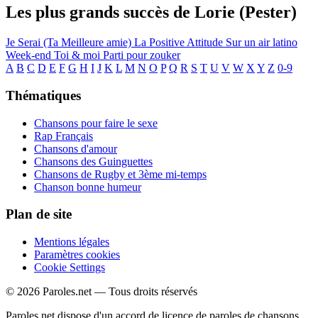
Les plus grands succès de Lorie (Pester)
Je Serai (Ta Meilleure amie)
La Positive Attitude
Sur un air latino
Week-end
Toi & moi
Parti pour zouker
A
B
C
D
E
F
G
H
I
J
K
L
M
N
O
P
Q
R
S
T
U
V
W
X
Y
Z
0-9
Thématiques
Chansons pour faire le sexe
Rap Français
Chansons d'amour
Chansons des Guinguettes
Chansons de Rugby et 3ème mi-temps
Chanson bonne humeur
Plan de site
Mentions légales
Paramètres cookies
Cookie Settings
© 2026 Paroles.net — Tous droits réservés
Paroles.net dispose d'un accord de licence de paroles de chansons