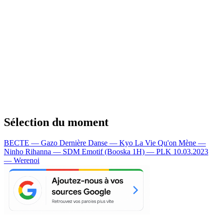
Sélection du moment
BECTE — Gazo
Dernière Danse — Kyo
La Vie Qu'on Mène —
Ninho
Rihanna — SDM
Emotif (Booska 1H) — PLK
10.03.2023
— Werenoi