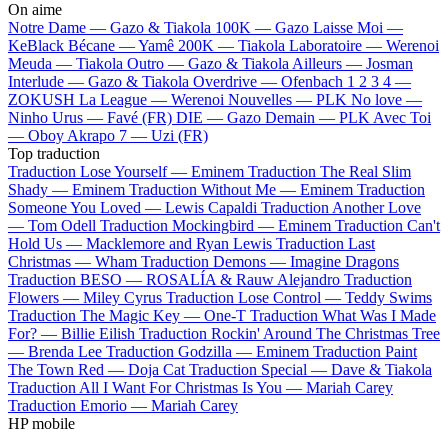
On aime
Notre Dame —
Gazo & Tiakola
100K —
Gazo
Laisse Moi —
KeBlack
Bécane —
Yamê
200K —
Tiakola
Laboratoire —
Werenoi
Meuda —
Tiakola
Outro —
Gazo & Tiakola
Ailleurs —
Josman
Interlude —
Gazo & Tiakola
Overdrive —
Ofenbach
1 2 3 4 —
ZOKUSH
La League —
Werenoi
Nouvelles —
PLK
No love —
Ninho
Urus —
Favé (FR)
DIE —
Gazo
Demain —
PLK
Avec Toi
—
Oboy
Akrapo 7 —
Uzi (FR)
Top traduction
Traduction Lose Yourself —
Eminem
Traduction The Real Slim
Shady —
Eminem
Traduction Without Me —
Eminem
Traduction
Someone You Loved —
Lewis Capaldi
Traduction Another Love
—
Tom Odell
Traduction Mockingbird —
Eminem
Traduction Can't
Hold Us —
Macklemore and Ryan Lewis
Traduction Last
Christmas —
Wham
Traduction Demons —
Imagine Dragons
Traduction BESO —
ROSALÍA & Rauw Alejandro
Traduction
Flowers —
Miley Cyrus
Traduction Lose Control —
Teddy Swims
Traduction The Magic Key —
One-T
Traduction What Was I Made
For? —
Billie Eilish
Traduction Rockin' Around The Christmas Tree
—
Brenda Lee
Traduction Godzilla —
Eminem
Traduction Paint
The Town Red —
Doja Cat
Traduction Special —
Dave & Tiakola
Traduction All I Want For Christmas Is You —
Mariah Carey
Traduction Emorio —
Mariah Carey
HP mobile