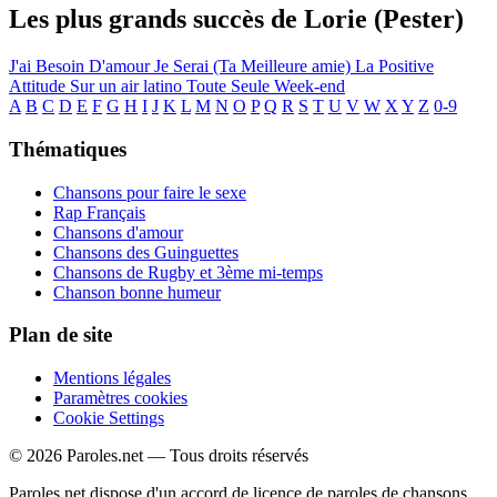
Les plus grands succès de Lorie (Pester)
J'ai Besoin D'amour
Je Serai (Ta Meilleure amie)
La Positive
Attitude
Sur un air latino
Toute Seule
Week-end
A
B
C
D
E
F
G
H
I
J
K
L
M
N
O
P
Q
R
S
T
U
V
W
X
Y
Z
0-9
Thématiques
Chansons pour faire le sexe
Rap Français
Chansons d'amour
Chansons des Guinguettes
Chansons de Rugby et 3ème mi-temps
Chanson bonne humeur
Plan de site
Mentions légales
Paramètres cookies
Cookie Settings
© 2026 Paroles.net — Tous droits réservés
Paroles.net dispose d'un accord de licence de paroles de chansons