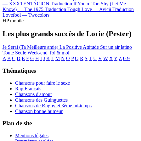
—
XXXTENTACION
Traduction If You're Too Shy (Let Me
Know) —
The 1975
Traduction Tough Love —
Avicii
Traduction
Lovefool —
Twocolors
HP mobile
Les plus grands succès de Lorie (Pester)
Je Serai (Ta Meilleure amie)
La Positive Attitude
Sur un air latino
Toute Seule
Week-end
Toi & moi
A
B
C
D
E
F
G
H
I
J
K
L
M
N
O
P
Q
R
S
T
U
V
W
X
Y
Z
0-9
Thématiques
Chansons pour faire le sexe
Rap Français
Chansons d'amour
Chansons des Guinguettes
Chansons de Rugby et 3ème mi-temps
Chanson bonne humeur
Plan de site
Mentions légales