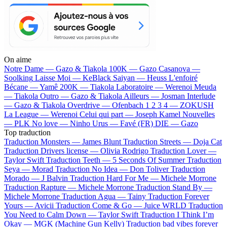
On aime
Notre Dame —
Gazo & Tiakola
100K —
Gazo
Casanova —
Soolking
Laisse Moi —
KeBlack
Saiyan —
Heuss L'enfoiré
Bécane —
Yamê
200K —
Tiakola
Laboratoire —
Werenoi
Meuda
—
Tiakola
Outro —
Gazo & Tiakola
Ailleurs —
Josman
Interlude
—
Gazo & Tiakola
Overdrive —
Ofenbach
1 2 3 4 —
ZOKUSH
La League —
Werenoi
Celui qui part —
Joseph Kamel
Nouvelles
—
PLK
No love —
Ninho
Urus —
Favé (FR)
DIE —
Gazo
Top traduction
Traduction Monsters —
James Blunt
Traduction Streets —
Doja Cat
Traduction Drivers license —
Olivia Rodrigo
Traduction Lover —
Taylor Swift
Traduction Teeth —
5 Seconds Of Summer
Traduction
Seya —
Morad
Traduction No Idea —
Don Toliver
Traduction
Morado —
J Balvin
Traduction Hard For Me —
Michele Morrone
Traduction Rapture —
Michele Morrone
Traduction Stand By —
Michele Morrone
Traduction Agua —
Tainy
Traduction Forever
Yours —
Avicii
Traduction Come & Go —
Juice WRLD
Traduction
You Need to Calm Down —
Taylor Swift
Traduction I Think I’m
Okay —
MGK (Machine Gun Kelly)
Traduction bad vibes forever