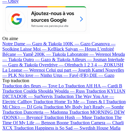
— Oboy
On aime
Notre Dame —
Gazo & Tiakola
100K —
Gazo
Casanova —
Soolking
Laisse Moi —
KeBlack
Saiyan —
Heuss L'enfoiré
Bécane —
Yamê
200K —
Tiakola
Laboratoire —
Werenoi
Meuda
—
Tiakola
Outro —
Gazo & Tiakola
Ailleurs —
Josman
Interlude
—
Gazo & Tiakola
Overdrive —
Ofenbach
1 2 3 4 —
ZOKUSH
La League —
Werenoi
Celui qui part —
Joseph Kamel
Nouvelles
—
PLK
No love —
Ninho
Urus —
Favé (FR)
DIE —
Gazo
Top traduction
Traduction des fleurs —
Tove Lo
Traduction AH HA —
Cardi B
Traduction Coulda Shoulda Woulda —
Russ
Traduction KYLIAN
DICTADOR —
SurNervis
Traduction The Way You Are —
Electric Callboy
Traduction Home To Me —
Tones & I
Traduction
Mi Chico —
DJ Goja
Traduction My Body Isn't Ready —
Sombr
Traduction Danceteria —
Madonna
Traduction MORNING DEW
(DONK) —
Beyoncé
Traduction Hush —
Muse
Traduction The
Time Of My Life —
Benson Boone
Traduction Camera —
Charli
XCX
Traduction Happiness is So Sad —
Swedish House Mafia