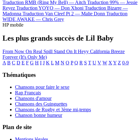
Traduction RMB (Ring My Bell) —
Aitch
Traduction 99% —
Jessie
Reyez
Traduction YOYO —
Don Xhoni
Traduction Bizarre —
Madonna
Traduction Van Cleef Pt 2 —
Malie Donn
Traduction
WIDE AWAKE —
Chris Grey
HP mobile
Les plus grands succès de Lil Baby
From Now On
Real Spill
Stand On It
Heyy
California Breeze
Forever (It's Only Me)
A
B
C
D
E
F
G
H
I
J
K
L
M
N
O
P
Q
R
S
T
U
V
W
X
Y
Z
0-9
Thématiques
Chansons pour faire le sexe
Rap Français
Chansons d'amour
Chansons des Guinguettes
Chansons de Rugby et 3ème mi-temps
Chanson bonne humeur
Plan de site
Mentions légales