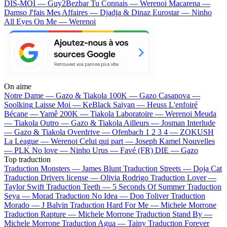
DIS-MOI — Guy2Bezbar
Tu Connais — Werenoi
Macarena —
Damso
J'fais Mes Affaires — Djadja & Dinaz
Eurostar — Ninho
All Eyes On Me — Werenoi
On aime
Notre Dame —
Gazo & Tiakola
100K —
Gazo
Casanova —
Soolking
Laisse Moi —
KeBlack
Saiyan —
Heuss L'enfoiré
Bécane —
Yamê
200K —
Tiakola
Laboratoire —
Werenoi
Meuda
—
Tiakola
Outro —
Gazo & Tiakola
Ailleurs —
Josman
Interlude
—
Gazo & Tiakola
Overdrive —
Ofenbach
1 2 3 4 —
ZOKUSH
La League —
Werenoi
Celui qui part —
Joseph Kamel
Nouvelles
—
PLK
No love —
Ninho
Urus —
Favé (FR)
DIE —
Gazo
Top traduction
Traduction Monsters —
James Blunt
Traduction Streets —
Doja Cat
Traduction Drivers license —
Olivia Rodrigo
Traduction Lover —
Taylor Swift
Traduction Teeth —
5 Seconds Of Summer
Traduction
Seya —
Morad
Traduction No Idea —
Don Toliver
Traduction
Morado —
J Balvin
Traduction Hard For Me —
Michele Morrone
Traduction Rapture —
Michele Morrone
Traduction Stand By —
Michele Morrone
Traduction Agua —
Tainy
Traduction Forever