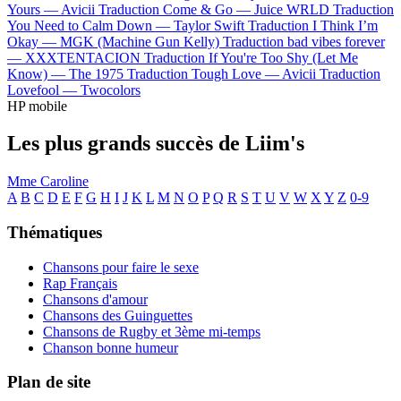
Yours —
Avicii
Traduction Come & Go —
Juice WRLD
Traduction
You Need to Calm Down —
Taylor Swift
Traduction I Think I’m
Okay —
MGK (Machine Gun Kelly)
Traduction bad vibes forever
—
XXXTENTACION
Traduction If You're Too Shy (Let Me
Know) —
The 1975
Traduction Tough Love —
Avicii
Traduction
Lovefool —
Twocolors
HP mobile
Les plus grands succès de Liim's
Mme Caroline
A
B
C
D
E
F
G
H
I
J
K
L
M
N
O
P
Q
R
S
T
U
V
W
X
Y
Z
0-9
Thématiques
Chansons pour faire le sexe
Rap Français
Chansons d'amour
Chansons des Guinguettes
Chansons de Rugby et 3ème mi-temps
Chanson bonne humeur
Plan de site