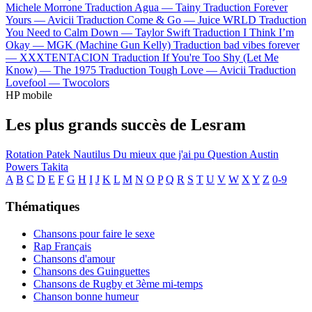
Michele Morrone
Traduction Agua —
Tainy
Traduction Forever
Yours —
Avicii
Traduction Come & Go —
Juice WRLD
Traduction
You Need to Calm Down —
Taylor Swift
Traduction I Think I’m
Okay —
MGK (Machine Gun Kelly)
Traduction bad vibes forever
—
XXXTENTACION
Traduction If You're Too Shy (Let Me
Know) —
The 1975
Traduction Tough Love —
Avicii
Traduction
Lovefool —
Twocolors
HP mobile
Les plus grands succès de Lesram
Rotation
Patek Nautilus
Du mieux que j'ai pu
Question
Austin
Powers
Takita
A
B
C
D
E
F
G
H
I
J
K
L
M
N
O
P
Q
R
S
T
U
V
W
X
Y
Z
0-9
Thématiques
Chansons pour faire le sexe
Rap Français
Chansons d'amour
Chansons des Guinguettes
Chansons de Rugby et 3ème mi-temps
Chanson bonne humeur