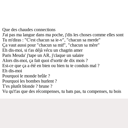
Que des chaudes connections
J'ai pas ma langue dans ma poche, j'dis les choses comme elles sont
Tu m'diras : "C'est chacun sa ie-v", "chacun sa merde"
Ça vaut aussi pour "chacun sa mif", "chacun sa mère"
Eh dis-moi, si t'as déjà vécu un chagrin amer
Paris Meuda' j'tape un AR, j'claque un salaire
Alors dis-moi, ça fait quoi d'sortir de dix mois ?
Est-ce que ça a été en bien ou bien tu te conduis mal ?
Eh dis-moi
Pourquoi le monde brûle ?
Pourquoi les bombes hurlent ?
T'es plutôt blonde ? brune ?
Vu qu't'as que des récompenses, tu bats pas, tu compenses, tu bois