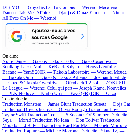
DIS-MOI — Guy2Bezbar
Tu Connais — Werenoi
Macarena —
Damso
J'fais Mes Affaires — Djadja & Dinaz
Eurostar — Ninho
All Eyes On Me — Werenoi
On aime
Notre Dame —
Gazo & Tiakola
100K —
Gazo
Casanova —
Soolking
Laisse Moi —
KeBlack
Saiyan —
Heuss L'enfoiré
Bécane —
Yamê
200K —
Tiakola
Laboratoire —
Werenoi
Meuda
—
Tiakola
Outro —
Gazo & Tiakola
Ailleurs —
Josman
Interlude
—
Gazo & Tiakola
Overdrive —
Ofenbach
1 2 3 4 —
ZOKUSH
La League —
Werenoi
Celui qui part —
Joseph Kamel
Nouvelles
—
PLK
No love —
Ninho
Urus —
Favé (FR)
DIE —
Gazo
Top traduction
Traduction Monsters —
James Blunt
Traduction Streets —
Doja Cat
Traduction Drivers license —
Olivia Rodrigo
Traduction Lover —
Taylor Swift
Traduction Teeth —
5 Seconds Of Summer
Traduction
Seya —
Morad
Traduction No Idea —
Don Toliver
Traduction
Morado —
J Balvin
Traduction Hard For Me —
Michele Morrone
Traduction Rapture —
Michele Morrone
Traduction Stand By —