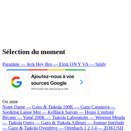
Sélection du moment
Parapluie — Jeck
Hey Bro — Eloïz
ON Y VA — Smily
On aime
Notre Dame —
Gazo & Tiakola
100K —
Gazo
Casanova —
Soolking
Laisse Moi —
KeBlack
Saiyan —
Heuss L'enfoiré
Bécane —
Yamê
200K —
Tiakola
Laboratoire —
Werenoi
Meuda
—
Tiakola
Outro —
Gazo & Tiakola
Ailleurs —
Josman
Interlude
—
Gazo & Tiakola
Overdrive —
Ofenbach
1 2 3 4 —
ZOKUSH