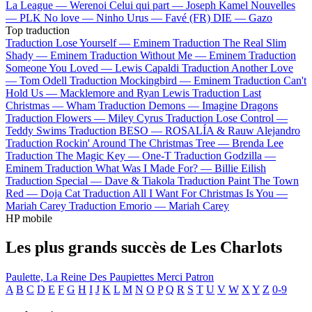
La League —
Werenoi
Celui qui part —
Joseph Kamel
Nouvelles
—
PLK
No love —
Ninho
Urus —
Favé (FR)
DIE —
Gazo
Top traduction
Traduction Lose Yourself —
Eminem
Traduction The Real Slim
Shady —
Eminem
Traduction Without Me —
Eminem
Traduction
Someone You Loved —
Lewis Capaldi
Traduction Another Love
—
Tom Odell
Traduction Mockingbird —
Eminem
Traduction Can't
Hold Us —
Macklemore and Ryan Lewis
Traduction Last
Christmas —
Wham
Traduction Demons —
Imagine Dragons
Traduction Flowers —
Miley Cyrus
Traduction Lose Control —
Teddy Swims
Traduction BESO —
ROSALÍA & Rauw Alejandro
Traduction Rockin' Around The Christmas Tree —
Brenda Lee
Traduction The Magic Key —
One-T
Traduction Godzilla —
Eminem
Traduction What Was I Made For? —
Billie Eilish
Traduction Special —
Dave & Tiakola
Traduction Paint The Town
Red —
Doja Cat
Traduction All I Want For Christmas Is You —
Mariah Carey
Traduction Emorio —
Mariah Carey
HP mobile
Les plus grands succès de Les Charlots
Paulette, La Reine Des Paupiettes
Merci Patron
A
B
C
D
E
F
G
H
I
J
K
L
M
N
O
P
Q
R
S
T
U
V
W
X
Y
Z
0-9