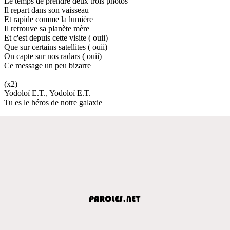
Le temps de prendre deux trois photos
Il repart dans son vaisseau
Et rapide comme la lumière
Il retrouve sa planète mère
Et c'est depuis cette visite ( ouii)
Que sur certains satellites ( ouii)
On capte sur nos radars ( ouii)
Ce message un peu bizarre
(x2)
Yodoloï E.T., Yodoloï E.T.
Tu es le héros de notre galaxie