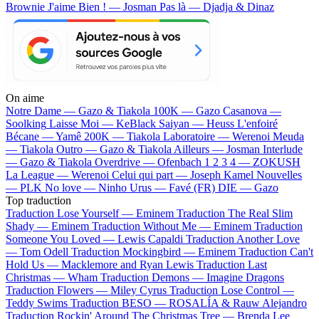
Brownie
J'aime Bien ! — Josman
Pas là — Djadja & Dinaz
On aime
Notre Dame —
Gazo & Tiakola
100K —
Gazo
Casanova —
Soolking
Laisse Moi —
KeBlack
Saiyan —
Heuss L'enfoiré
Bécane —
Yamê
200K —
Tiakola
Laboratoire —
Werenoi
Meuda
—
Tiakola
Outro —
Gazo & Tiakola
Ailleurs —
Josman
Interlude
—
Gazo & Tiakola
Overdrive —
Ofenbach
1 2 3 4 —
ZOKUSH
La League —
Werenoi
Celui qui part —
Joseph Kamel
Nouvelles
—
PLK
No love —
Ninho
Urus —
Favé (FR)
DIE —
Gazo
Top traduction
Traduction Lose Yourself —
Eminem
Traduction The Real Slim
Shady —
Eminem
Traduction Without Me —
Eminem
Traduction
Someone You Loved —
Lewis Capaldi
Traduction Another Love
—
Tom Odell
Traduction Mockingbird —
Eminem
Traduction Can't
Hold Us —
Macklemore and Ryan Lewis
Traduction Last
Christmas —
Wham
Traduction Demons —
Imagine Dragons
Traduction Flowers —
Miley Cyrus
Traduction Lose Control —
Teddy Swims
Traduction BESO —
ROSALÍA & Rauw Alejandro
Traduction Rockin' Around The Christmas Tree —
Brenda Lee