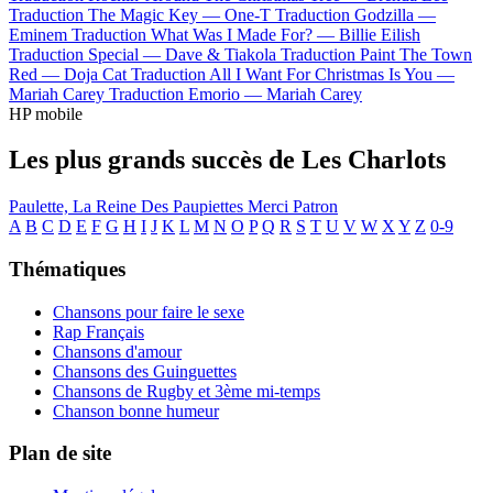
Traduction The Magic Key —
One-T
Traduction Godzilla —
Eminem
Traduction What Was I Made For? —
Billie Eilish
Traduction Special —
Dave & Tiakola
Traduction Paint The Town
Red —
Doja Cat
Traduction All I Want For Christmas Is You —
Mariah Carey
Traduction Emorio —
Mariah Carey
HP mobile
Les plus grands succès de Les Charlots
Paulette, La Reine Des Paupiettes
Merci Patron
A
B
C
D
E
F
G
H
I
J
K
L
M
N
O
P
Q
R
S
T
U
V
W
X
Y
Z
0-9
Thématiques
Chansons pour faire le sexe
Rap Français
Chansons d'amour
Chansons des Guinguettes
Chansons de Rugby et 3ème mi-temps
Chanson bonne humeur
Plan de site