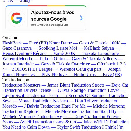
Y VA — Smily
On aime
FlashBack —
Favé (FR)
Notre Dame —
Gazo & Tiakola
100K —
Gazo
Casanova —
Soolking
Laisse Moi —
KeBlack
Saiyan —
Heuss L'enfoiré
Bécane —
Yamê
200K —
Tiakola
Laboratoire —
Werenoi
Meuda —
Tiakola
Outro —
Gazo & Tiakola
Ailleurs —
Josman
Interlude —
Gazo & Tiakola
Overdrive —
Ofenbach
1 2 3
4 —
ZOKUSH
La League —
Werenoi
Celui qui part —
Joseph
Kamel
Nouvelles —
PLK
No love —
Ninho
Urus —
Favé (FR)
Top traduction
Traduction Monsters —
James Blunt
Traduction Streets —
Doja Cat
Traduction Drivers license —
Olivia Rodrigo
Traduction Lover —
Taylor Swift
Traduction Teeth —
5 Seconds Of Summer
Traduction
Seya —
Morad
Traduction No Idea —
Don Toliver
Traduction
Morado —
J Balvin
Traduction Hard For Me —
Michele Morrone
Traduction Rapture —
Michele Morrone
Traduction Stand By —
Michele Morrone
Traduction Agua —
Tainy
Traduction Forever
Yours —
Avicii
Traduction Come & Go —
Juice WRLD
Traduction
You Need to Calm Down —
Taylor Swift
Traduction I Think I’m