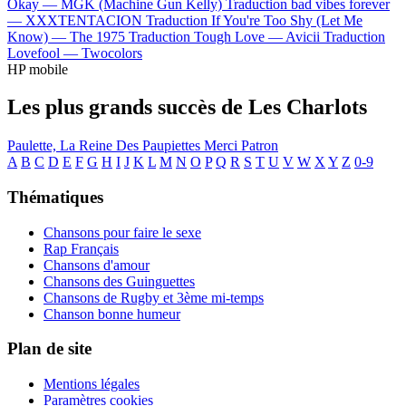
Okay —
MGK (Machine Gun Kelly)
Traduction bad vibes forever
—
XXXTENTACION
Traduction If You're Too Shy (Let Me
Know) —
The 1975
Traduction Tough Love —
Avicii
Traduction
Lovefool —
Twocolors
HP mobile
Les plus grands succès de Les Charlots
Paulette, La Reine Des Paupiettes
Merci Patron
A
B
C
D
E
F
G
H
I
J
K
L
M
N
O
P
Q
R
S
T
U
V
W
X
Y
Z
0-9
Thématiques
Chansons pour faire le sexe
Rap Français
Chansons d'amour
Chansons des Guinguettes
Chansons de Rugby et 3ème mi-temps
Chanson bonne humeur
Plan de site
Mentions légales
Paramètres cookies