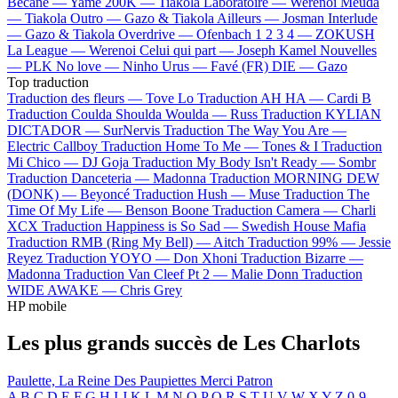
Bécane —
Yamê
200K —
Tiakola
Laboratoire —
Werenoi
Meuda
—
Tiakola
Outro —
Gazo & Tiakola
Ailleurs —
Josman
Interlude
—
Gazo & Tiakola
Overdrive —
Ofenbach
1 2 3 4 —
ZOKUSH
La League —
Werenoi
Celui qui part —
Joseph Kamel
Nouvelles
—
PLK
No love —
Ninho
Urus —
Favé (FR)
DIE —
Gazo
Top traduction
Traduction des fleurs —
Tove Lo
Traduction AH HA —
Cardi B
Traduction Coulda Shoulda Woulda —
Russ
Traduction KYLIAN
DICTADOR —
SurNervis
Traduction The Way You Are —
Electric Callboy
Traduction Home To Me —
Tones & I
Traduction
Mi Chico —
DJ Goja
Traduction My Body Isn't Ready —
Sombr
Traduction Danceteria —
Madonna
Traduction MORNING DEW
(DONK) —
Beyoncé
Traduction Hush —
Muse
Traduction The
Time Of My Life —
Benson Boone
Traduction Camera —
Charli
XCX
Traduction Happiness is So Sad —
Swedish House Mafia
Traduction RMB (Ring My Bell) —
Aitch
Traduction 99% —
Jessie
Reyez
Traduction YOYO —
Don Xhoni
Traduction Bizarre —
Madonna
Traduction Van Cleef Pt 2 —
Malie Donn
Traduction
WIDE AWAKE —
Chris Grey
HP mobile
Les plus grands succès de Les Charlots
Paulette, La Reine Des Paupiettes
Merci Patron
A
B
C
D
E
F
G
H
I
J
K
L
M
N
O
P
Q
R
S
T
U
V
W
X
Y
Z
0-9