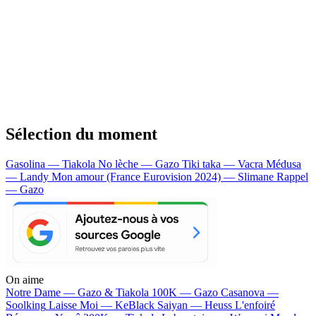
Sélection du moment
Gasolina — Tiakola
No lèche — Gazo
Tiki taka — Vacra
Médusa
— Landy
Mon amour (France Eurovision 2024) — Slimane
Rappel
— Gazo
On aime
Notre Dame —
Gazo & Tiakola
100K —
Gazo
Casanova —
Soolking
Laisse Moi —
KeBlack
Saiyan —
Heuss L'enfoiré