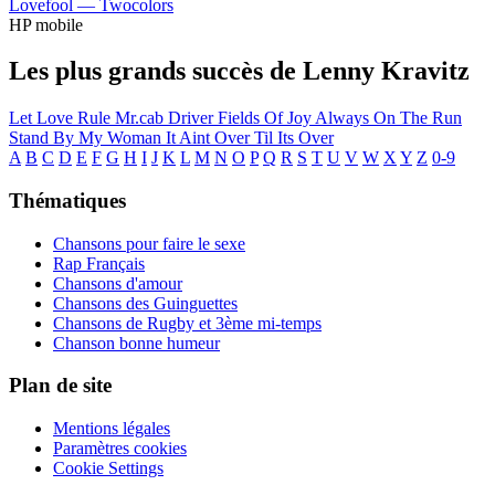
Lovefool —
Twocolors
HP mobile
Les plus grands succès de Lenny Kravitz
Let Love Rule
Mr.cab Driver
Fields Of Joy
Always On The Run
Stand By My Woman
It Aint Over Til Its Over
A
B
C
D
E
F
G
H
I
J
K
L
M
N
O
P
Q
R
S
T
U
V
W
X
Y
Z
0-9
Thématiques
Chansons pour faire le sexe
Rap Français
Chansons d'amour
Chansons des Guinguettes
Chansons de Rugby et 3ème mi-temps
Chanson bonne humeur
Plan de site
Mentions légales
Paramètres cookies
Cookie Settings