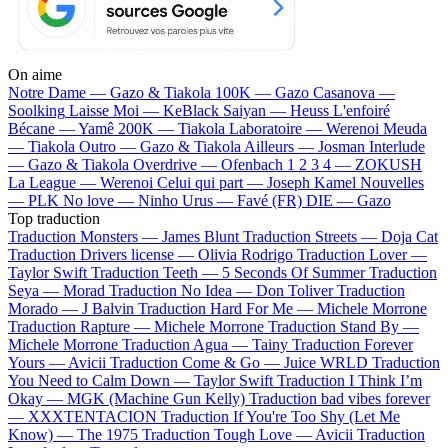
On aime
Notre Dame —
Gazo & Tiakola
100K —
Gazo
Casanova —
Soolking
Laisse Moi —
KeBlack
Saiyan —
Heuss L'enfoiré
Bécane —
Yamê
200K —
Tiakola
Laboratoire —
Werenoi
Meuda
—
Tiakola
Outro —
Gazo & Tiakola
Ailleurs —
Josman
Interlude
—
Gazo & Tiakola
Overdrive —
Ofenbach
1 2 3 4 —
ZOKUSH
La League —
Werenoi
Celui qui part —
Joseph Kamel
Nouvelles
—
PLK
No love —
Ninho
Urus —
Favé (FR)
DIE —
Gazo
Top traduction
Traduction Monsters —
James Blunt
Traduction Streets —
Doja Cat
Traduction Drivers license —
Olivia Rodrigo
Traduction Lover —
Taylor Swift
Traduction Teeth —
5 Seconds Of Summer
Traduction
Seya —
Morad
Traduction No Idea —
Don Toliver
Traduction
Morado —
J Balvin
Traduction Hard For Me —
Michele Morrone
Traduction Rapture —
Michele Morrone
Traduction Stand By —
Michele Morrone
Traduction Agua —
Tainy
Traduction Forever
Yours —
Avicii
Traduction Come & Go —
Juice WRLD
Traduction
You Need to Calm Down —
Taylor Swift
Traduction I Think I’m
Okay —
MGK (Machine Gun Kelly)
Traduction bad vibes forever
—
XXXTENTACION
Traduction If You're Too Shy (Let Me
Know) —
The 1975
Traduction Tough Love —
Avicii
Traduction