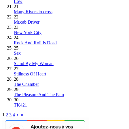
Low
21
Many Rivers to cross
22
Mr.cab Driver
23
New York City
24
Rock And Roll Is Dead
25
Sex
26
Stand By My Woman
27
Stillness Of Heart
28
The Chamber
29
The Pleasure And The Pain
30
TK421
1
2
3
4