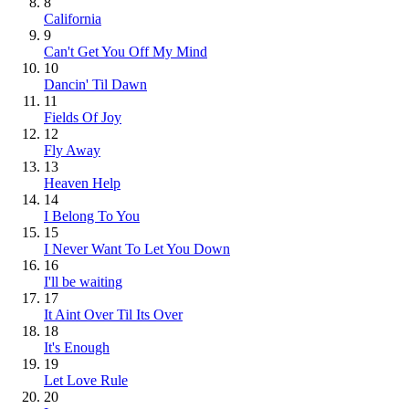
8
California
9
Can't Get You Off My Mind
10
Dancin' Til Dawn
11
Fields Of Joy
12
Fly Away
13
Heaven Help
14
I Belong To You
15
I Never Want To Let You Down
16
I'll be waiting
17
It Aint Over Til Its Over
18
It's Enough
19
Let Love Rule
20