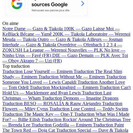
On aime
Notre Dame —
Gazo & Tiakola
100K —
Gazo
Laisse Moi —
KeBlack
Bécane —
Yamê
200K —
Tiakola
Laboratoire —
Werenoi
Meuda —
Tiakola
Outro —
Gazo & Tiakola
Ailleurs —
Josman
Interlude —
Gazo & Tiakola
Overdrive —
Ofenbach
1 2 3 4 —
ZOKUSH
La League —
Werenoi
Nouvelles —
PLK
No love —
Ninho
Urus —
Favé (FR)
DIE —
Gazo
Demain —
PLK
Avec Toi
—
Oboy
Akrapo 7 —
Uzi (FR)
Top traduction
Traduction Lose Yourself —
Eminem
Traduction The Real Slim
Shady —
Eminem
Traduction Without Me —
Eminem
Traduction
Someone You Loved —
Lewis Capaldi
Traduction Another Love
—
Tom Odell
Traduction Mockingbird —
Eminem
Traduction Can't
Hold Us —
Macklemore and Ryan Lewis
Traduction Last
Christmas —
Wham
Traduction Demons —
Imagine Dragons
Traduction BESO —
ROSALÍA & Rauw Alejandro
Traduction
Flowers —
Miley Cyrus
Traduction Lose Control —
Teddy Swims
Traduction The Magic Key —
One-T
Traduction What Was I Made
For? —
Billie Eilish
Traduction Rockin' Around The Christmas Tree
—
Brenda Lee
Traduction Godzilla —
Eminem
Traduction Paint
The Town Red —
Doja Cat
Traduction Special —
Dave & Tiakola