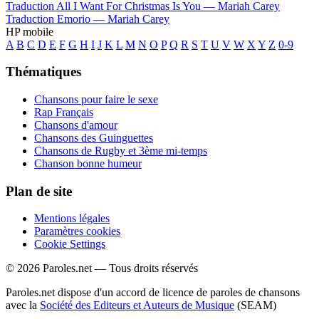
Traduction All I Want For Christmas Is You —
Mariah Carey
Traduction Emorio —
Mariah Carey
HP mobile
A
B
C
D
E
F
G
H
I
J
K
L
M
N
O
P
Q
R
S
T
U
V
W
X
Y
Z
0-9
Thématiques
Chansons pour faire le sexe
Rap Français
Chansons d'amour
Chansons des Guinguettes
Chansons de Rugby et 3ème mi-temps
Chanson bonne humeur
Plan de site
Mentions légales
Paramètres cookies
Cookie Settings
© 2026 Paroles.net — Tous droits réservés
Paroles.net dispose d'un accord de licence de paroles de chansons
avec la
Société des Editeurs et Auteurs de Musique
(SEAM)