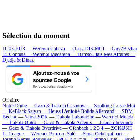
Sélection du moment
10.03.2023 — Werenoi
Cabeza — Oboy
DIS-MOI — Guy2Bezbar
Tu Connais — Werenoi
Macarena — Damso
J'fais Mes Affaires —
Djadja & Dinaz
On aime
Notre Dame —
Gazo & Tiakola
Casanova —
Soolking
Laisse Moi
—
KeBlack
Saiyan —
Heuss L'enfoiré
Bolide Allemand —
SDM
Bécane —
Yamê
200K —
Tiakola
Laboratoire —
Werenoi
Meuda
—
Tiakola
Outro —
Gazo & Tiakola
Ailleurs —
Josman
Interlude
—
Gazo & Tiakola
Overdrive —
Ofenbach
1 2 3 4 —
ZOKUSH
La League —
Werenoi
Popcorn Salé —
Santa
Celui qui part —
Joseph Kamel
Nouvelles —
PLK
No love —
Ninho
Urus —
Favé