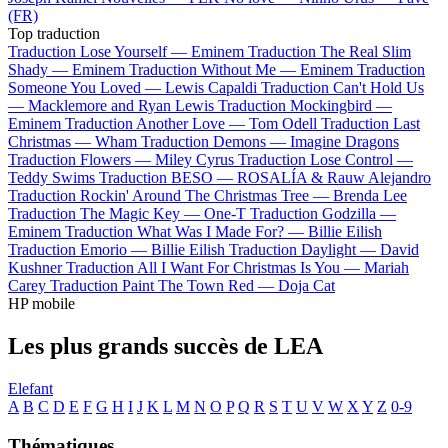
(FR)
Top traduction
Traduction Lose Yourself —
Eminem
Traduction The Real Slim
Shady —
Eminem
Traduction Without Me —
Eminem
Traduction
Someone You Loved —
Lewis Capaldi
Traduction Can't Hold Us
—
Macklemore and Ryan Lewis
Traduction Mockingbird —
Eminem
Traduction Another Love —
Tom Odell
Traduction Last
Christmas —
Wham
Traduction Demons —
Imagine Dragons
Traduction Flowers —
Miley Cyrus
Traduction Lose Control —
Teddy Swims
Traduction BESO —
ROSALÍA & Rauw Alejandro
Traduction Rockin' Around The Christmas Tree —
Brenda Lee
Traduction The Magic Key —
One-T
Traduction Godzilla —
Eminem
Traduction What Was I Made For? —
Billie Eilish
Traduction Emorio —
Billie Eilish
Traduction Daylight —
David
Kushner
Traduction All I Want For Christmas Is You —
Mariah
Carey
Traduction Paint The Town Red —
Doja Cat
HP mobile
Les plus grands succès de LEA
Elefant
A
B
C
D
E
F
G
H
I
J
K
L
M
N
O
P
Q
R
S
T
U
V
W
X
Y
Z
0-9
Thématiques