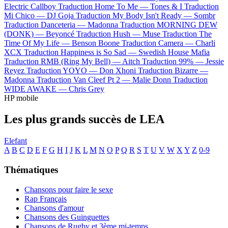
Electric Callboy
Traduction Home To Me —
Tones & I
Traduction
Mi Chico —
DJ Goja
Traduction My Body Isn't Ready —
Sombr
Traduction Danceteria —
Madonna
Traduction MORNING DEW
(DONK) —
Beyoncé
Traduction Hush —
Muse
Traduction The
Time Of My Life —
Benson Boone
Traduction Camera —
Charli
XCX
Traduction Happiness is So Sad —
Swedish House Mafia
Traduction RMB (Ring My Bell) —
Aitch
Traduction 99% —
Jessie
Reyez
Traduction YOYO —
Don Xhoni
Traduction Bizarre —
Madonna
Traduction Van Cleef Pt 2 —
Malie Donn
Traduction
WIDE AWAKE —
Chris Grey
HP mobile
Les plus grands succès de LEA
Elefant
A
B
C
D
E
F
G
H
I
J
K
L
M
N
O
P
Q
R
S
T
U
V
W
X
Y
Z
0-9
Thématiques
Chansons pour faire le sexe
Rap Français
Chansons d'amour
Chansons des Guinguettes
Chansons de Rugby et 3ème mi-temps