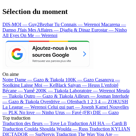
Sélection du moment
DIS-MOI — Guy2Bezbar
Tu Connais — Werenoi
Macarena —
Damso
J'fais Mes Affaires — Djadja & Dinaz
Eurostar — Ninho
All Eyes On Me — Werenoi
On aime
Notre Dame —
Gazo & Tiakola
100K —
Gazo
Casanova —
Soolking
Laisse Moi —
KeBlack
Saiyan —
Heuss L'enfoiré
Bécane —
Yamê
200K —
Tiakola
Laboratoire —
Werenoi
Meuda
—
Tiakola
Outro —
Gazo & Tiakola
Ailleurs —
Josman
Interlude
—
Gazo & Tiakola
Overdrive —
Ofenbach
1 2 3 4 —
ZOKUSH
La League —
Werenoi
Celui qui part —
Joseph Kamel
Nouvelles
—
PLK
No love —
Ninho
Urus —
Favé (FR)
DIE —
Gazo
Top traduction
Traduction des fleurs —
Tove Lo
Traduction AH HA —
Cardi B
Traduction Coulda Shoulda Woulda —
Russ
Traduction KYLIAN
DICTADOR —
SurNervis
Traduction The Way You Are —