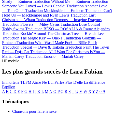
Shady —
Eminem
Traduction Without Me —
Eminem
Traduction
Someone You Loved —
Lewis Capaldi
Traduction Another Love
—
Tom Odell
Traduction Mockingbird —
Eminem
Traduction Can't
Hold Us —
Macklemore and Ryan Lewis
Traduction Last
Christmas —
Wham
Traduction Demons —
Imagine Dragons
Traduction Flowers —
Miley Cyrus
Traduction Lose Control —
Teddy Swims
Traduction BESO —
ROSALÍA & Rauw Alejandro
Traduction Rockin' Around The Christmas Tree —
Brenda Lee
Traduction The Magic Key —
One-T
Traduction Godzilla —
Eminem
Traduction What Was I Made For? —
Billie Eilish
Traduction Special —
Dave & Tiakola
Traduction Paint The Town
Red —
Doja Cat
Traduction All I Want For Christmas Is You —
Mariah Carey
Traduction Emorio —
Mariah Carey
HP mobile
Les plus grands succès de Lara Fabian
Immortelle
TLFM
Aime
Ne Lui Parlez Plus D'elle
La différence
Papillon
A
B
C
D
E
F
G
H
I
J
K
L
M
N
O
P
Q
R
S
T
U
V
W
X
Y
Z
0-9
Thématiques
Chansons pour faire le sexe