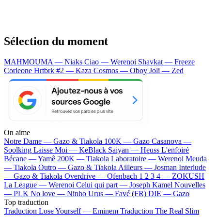
Sélection du moment
MAHMOUMA — Niaks
Ciao — Werenoi
Shavkat — Freeze
Corleone
Hrtbrk #2 — Kaza
Cosmos — Oboy
Joli — Zed
On aime
Notre Dame —
Gazo & Tiakola
100K —
Gazo
Casanova —
Soolking
Laisse Moi —
KeBlack
Saiyan —
Heuss L'enfoiré
Bécane —
Yamê
200K —
Tiakola
Laboratoire —
Werenoi
Meuda
—
Tiakola
Outro —
Gazo & Tiakola
Ailleurs —
Josman
Interlude
—
Gazo & Tiakola
Overdrive —
Ofenbach
1 2 3 4 —
ZOKUSH
La League —
Werenoi
Celui qui part —
Joseph Kamel
Nouvelles
—
PLK
No love —
Ninho
Urus —
Favé (FR)
DIE —
Gazo
Top traduction
Traduction Lose Yourself —
Eminem
Traduction The Real Slim