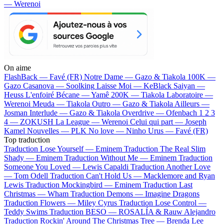
— Werenoi
On aime
FlashBack —
Favé (FR)
Notre Dame —
Gazo & Tiakola
100K —
Gazo
Casanova —
Soolking
Laisse Moi —
KeBlack
Saiyan —
Heuss L'enfoiré
Bécane —
Yamê
200K —
Tiakola
Laboratoire —
Werenoi
Meuda —
Tiakola
Outro —
Gazo & Tiakola
Ailleurs —
Josman
Interlude —
Gazo & Tiakola
Overdrive —
Ofenbach
1 2 3
4 —
ZOKUSH
La League —
Werenoi
Celui qui part —
Joseph
Kamel
Nouvelles —
PLK
No love —
Ninho
Urus —
Favé (FR)
Top traduction
Traduction Lose Yourself —
Eminem
Traduction The Real Slim
Shady —
Eminem
Traduction Without Me —
Eminem
Traduction
Someone You Loved —
Lewis Capaldi
Traduction Another Love
—
Tom Odell
Traduction Can't Hold Us —
Macklemore and Ryan
Lewis
Traduction Mockingbird —
Eminem
Traduction Last
Christmas —
Wham
Traduction Demons —
Imagine Dragons
Traduction Flowers —
Miley Cyrus
Traduction Lose Control —
Teddy Swims
Traduction BESO —
ROSALÍA & Rauw Alejandro
Traduction Rockin' Around The Christmas Tree —
Brenda Lee