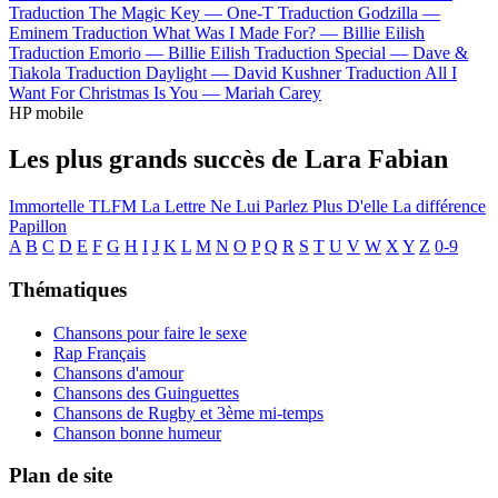
Traduction The Magic Key —
One-T
Traduction Godzilla —
Eminem
Traduction What Was I Made For? —
Billie Eilish
Traduction Emorio —
Billie Eilish
Traduction Special —
Dave &
Tiakola
Traduction Daylight —
David Kushner
Traduction All I
Want For Christmas Is You —
Mariah Carey
HP mobile
Les plus grands succès de Lara Fabian
Immortelle
TLFM
La Lettre
Ne Lui Parlez Plus D'elle
La différence
Papillon
A
B
C
D
E
F
G
H
I
J
K
L
M
N
O
P
Q
R
S
T
U
V
W
X
Y
Z
0-9
Thématiques
Chansons pour faire le sexe
Rap Français
Chansons d'amour
Chansons des Guinguettes
Chansons de Rugby et 3ème mi-temps
Chanson bonne humeur
Plan de site