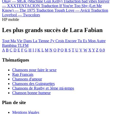
Okay —
MGK (Machine Gun Kelly)
Traduction bad vibes forever
—
XXXTENTACION
Traduction If You're Too Shy (Let Me
Know) —
The 1975
Traduction Tough Love —
Avicii
Traduction
Lovefool —
Twocolors
HP mobile
Les plus grands succès de Lara Fabian
Tout
Ma Vie Dans La Tienne
J'y Crois Encore
Tu Es Mon Autre
Bambina
TLFM
A
B
C
D
E
F
G
H
I
J
K
L
M
N
O
P
Q
R
S
T
U
V
W
X
Y
Z
0-9
Thématiques
Chansons pour faire le sexe
Rap Français
Chansons d'amour
Chansons des Guinguettes
Chansons de Rugby et 3ème mi-temps
Chanson bonne humeur
Plan de site
Mentions légales