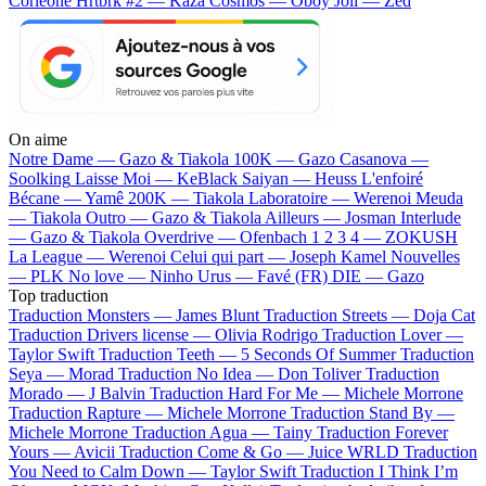
Corleone
Hrtbrk #2 — Kaza
Cosmos — Oboy
Joli — Zed
On aime
Notre Dame —
Gazo & Tiakola
100K —
Gazo
Casanova —
Soolking
Laisse Moi —
KeBlack
Saiyan —
Heuss L'enfoiré
Bécane —
Yamê
200K —
Tiakola
Laboratoire —
Werenoi
Meuda
—
Tiakola
Outro —
Gazo & Tiakola
Ailleurs —
Josman
Interlude
—
Gazo & Tiakola
Overdrive —
Ofenbach
1 2 3 4 —
ZOKUSH
La League —
Werenoi
Celui qui part —
Joseph Kamel
Nouvelles
—
PLK
No love —
Ninho
Urus —
Favé (FR)
DIE —
Gazo
Top traduction
Traduction Monsters —
James Blunt
Traduction Streets —
Doja Cat
Traduction Drivers license —
Olivia Rodrigo
Traduction Lover —
Taylor Swift
Traduction Teeth —
5 Seconds Of Summer
Traduction
Seya —
Morad
Traduction No Idea —
Don Toliver
Traduction
Morado —
J Balvin
Traduction Hard For Me —
Michele Morrone
Traduction Rapture —
Michele Morrone
Traduction Stand By —
Michele Morrone
Traduction Agua —
Tainy
Traduction Forever
Yours —
Avicii
Traduction Come & Go —
Juice WRLD
Traduction
You Need to Calm Down —
Taylor Swift
Traduction I Think I’m