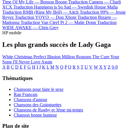
Time Of My Life —
Benson Boone
Traduction Camera —
Charli
XCX
Traduction Happiness is So Sad —
Swedish House Mafia
Traduction RMB (Ring My Bell) —
Aitch
Traduction 99% —
Jessie
Reyez
Traduction YOYO —
Don Xhoni
Traduction Bizarre —
Madonna
Traduction Van Cleef Pt 2 —
Malie Donn
Traduction
WIDE AWAKE —
Chris Grey
HP mobile
Les plus grands succès de Lady Gaga
White Christmas
Perfect Illusion
Million Reasons
The Cure
Your
Song
I'll Never Love Again
A
B
C
D
E
F
G
H
I
J
K
L
M
N
O
P
Q
R
S
T
U
V
W
X
Y
Z
0-9
Thématiques
Chansons pour faire le sexe
Rap Français
Chansons d'amour
Chansons des Guinguettes
Chansons de Rugby et 3ème mi-temps
Chanson bonne humeur
Plan de site