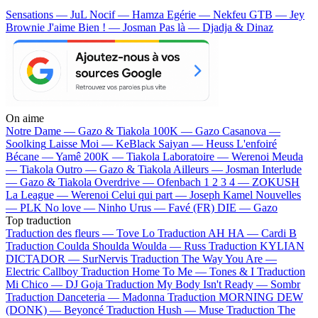
Sensations — JuL
Nocif — Hamza
Egérie — Nekfeu
GTB — Jey
Brownie
J'aime Bien ! — Josman
Pas là — Djadja & Dinaz
On aime
Notre Dame —
Gazo & Tiakola
100K —
Gazo
Casanova —
Soolking
Laisse Moi —
KeBlack
Saiyan —
Heuss L'enfoiré
Bécane —
Yamê
200K —
Tiakola
Laboratoire —
Werenoi
Meuda
—
Tiakola
Outro —
Gazo & Tiakola
Ailleurs —
Josman
Interlude
—
Gazo & Tiakola
Overdrive —
Ofenbach
1 2 3 4 —
ZOKUSH
La League —
Werenoi
Celui qui part —
Joseph Kamel
Nouvelles
—
PLK
No love —
Ninho
Urus —
Favé (FR)
DIE —
Gazo
Top traduction
Traduction des fleurs —
Tove Lo
Traduction AH HA —
Cardi B
Traduction Coulda Shoulda Woulda —
Russ
Traduction KYLIAN
DICTADOR —
SurNervis
Traduction The Way You Are —
Electric Callboy
Traduction Home To Me —
Tones & I
Traduction
Mi Chico —
DJ Goja
Traduction My Body Isn't Ready —
Sombr
Traduction Danceteria —
Madonna
Traduction MORNING DEW
(DONK) —
Beyoncé
Traduction Hush —
Muse
Traduction The