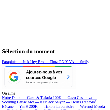
Sélection du moment
Parapluie — Jeck
Hey Bro — Eloïz
ON Y VA — Smily
On aime
Notre Dame —
Gazo & Tiakola
100K —
Gazo
Casanova —
Soolking
Laisse Moi —
KeBlack
Saiyan —
Heuss L'enfoiré
Bécane —
Yamê
200K —
Tiakola
Laboratoire —
Werenoi
Meuda