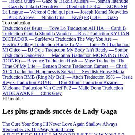
—
Tiakola
Outro —
Gazo & Tiakola
Ailleurs —
Josman
Interlude
—
Gazo & Tiakola
Overdrive —
Ofenbach
1 2 3 4 —
ZOKUSH
La League —
Werenoi
Celui qui part —
Joseph Kamel
Nouvelles
—
PLK
No love —
Ninho
Urus —
Favé (FR)
DIE —
Gazo
Top traduction
Traduction des fleurs —
Tove Lo
Traduction AH HA —
Cardi B
Traduction Coulda Shoulda Woulda —
Russ
Traduction KYLIAN
DICTADOR —
SurNervis
Traduction The Way You Are —
Electric Callboy
Traduction Home To Me —
Tones & I
Traduction
Mi Chico —
DJ Goja
Traduction My Body Isn't Ready —
Sombr
Traduction Danceteria —
Madonna
Traduction MORNING DEW
(DONK) —
Beyoncé
Traduction Hush —
Muse
Traduction The
Time Of My Life —
Benson Boone
Traduction Camera —
Charli
XCX
Traduction Happiness is So Sad —
Swedish House Mafia
Traduction RMB (Ring My Bell) —
Aitch
Traduction 99% —
Jessie
Reyez
Traduction YOYO —
Don Xhoni
Traduction Bizarre —
Madonna
Traduction Van Cleef Pt 2 —
Malie Donn
Traduction
WIDE AWAKE —
Chris Grey
HP mobile
Les plus grands succès de Lady Gaga
The Cure
Your Song
I'll Never Love Again
Shallow
Always
Remember Us This Way
Stupid Love
A
B
C
D
E
F
G
H
I
J
K
L
M
N
O
P
Q
R
S
T
U
V
W
X
Y
Z
0-9