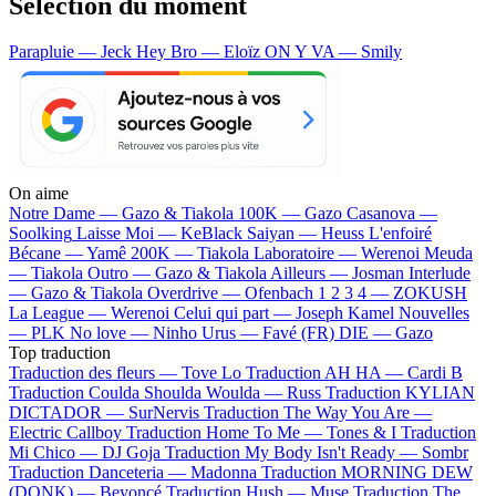
Sélection du moment
Parapluie — Jeck
Hey Bro — Eloïz
ON Y VA — Smily
On aime
Notre Dame —
Gazo & Tiakola
100K —
Gazo
Casanova —
Soolking
Laisse Moi —
KeBlack
Saiyan —
Heuss L'enfoiré
Bécane —
Yamê
200K —
Tiakola
Laboratoire —
Werenoi
Meuda
—
Tiakola
Outro —
Gazo & Tiakola
Ailleurs —
Josman
Interlude
—
Gazo & Tiakola
Overdrive —
Ofenbach
1 2 3 4 —
ZOKUSH
La League —
Werenoi
Celui qui part —
Joseph Kamel
Nouvelles
—
PLK
No love —
Ninho
Urus —
Favé (FR)
DIE —
Gazo
Top traduction
Traduction des fleurs —
Tove Lo
Traduction AH HA —
Cardi B
Traduction Coulda Shoulda Woulda —
Russ
Traduction KYLIAN
DICTADOR —
SurNervis
Traduction The Way You Are —
Electric Callboy
Traduction Home To Me —
Tones & I
Traduction
Mi Chico —
DJ Goja
Traduction My Body Isn't Ready —
Sombr
Traduction Danceteria —
Madonna
Traduction MORNING DEW
(DONK) —
Beyoncé
Traduction Hush —
Muse
Traduction The