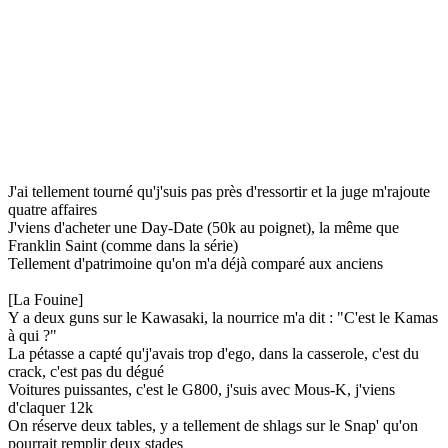
J'ai tellement tourné qu'j'suis pas près d'ressortir et la juge m'rajoute
quatre affaires
J'viens d'acheter une Day-Date (50k au poignet), la même que
Franklin Saint (comme dans la série)
Tellement d'patrimoine qu'on m'a déjà comparé aux anciens
[La Fouine]
Y a deux guns sur le Kawasaki, la nourrice m'a dit : "C'est le Kamas
à qui ?"
La pétasse a capté qu'j'avais trop d'ego, dans la casserole, c'est du
crack, c'est pas du dégué
Voitures puissantes, c'est le G800, j'suis avec Mous-K, j'viens
d'claquer 12k
On réserve deux tables, y a tellement de shlags sur le Snap' qu'on
pourrait remplir deux stades