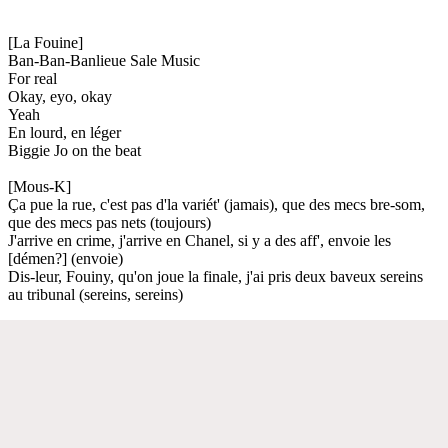
[La Fouine]
Ban-Ban-Banlieue Sale Music
For real
Okay, eyo, okay
Yeah
En lourd, en léger
Biggie Jo on the beat
[Mous-K]
Ça pue la rue, c'est pas d'la variét' (jamais), que des mecs bre-som,
que des mecs pas nets (toujours)
J'arrive en crime, j'arrive en Chanel, si y a des aff', envoie les
[démen?] (envoie)
Dis-leur, Fouiny, qu'on joue la finale, j'ai pris deux baveux sereins
au tribunal (sereins, sereins)