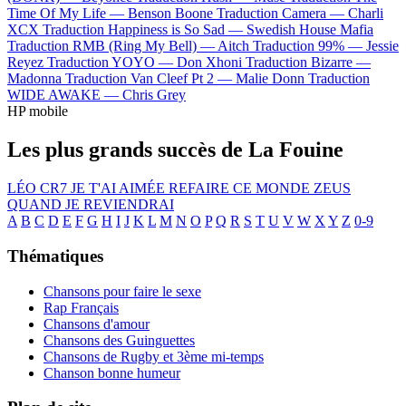
Time Of My Life —
Benson Boone
Traduction Camera —
Charli
XCX
Traduction Happiness is So Sad —
Swedish House Mafia
Traduction RMB (Ring My Bell) —
Aitch
Traduction 99% —
Jessie
Reyez
Traduction YOYO —
Don Xhoni
Traduction Bizarre —
Madonna
Traduction Van Cleef Pt 2 —
Malie Donn
Traduction
WIDE AWAKE —
Chris Grey
HP mobile
Les plus grands succès de La Fouine
LÉO
CR7
JE T'AI AIMÉE
REFAIRE CE MONDE
ZEUS
QUAND JE REVIENDRAI
A
B
C
D
E
F
G
H
I
J
K
L
M
N
O
P
Q
R
S
T
U
V
W
X
Y
Z
0-9
Thématiques
Chansons pour faire le sexe
Rap Français
Chansons d'amour
Chansons des Guinguettes
Chansons de Rugby et 3ème mi-temps
Chanson bonne humeur