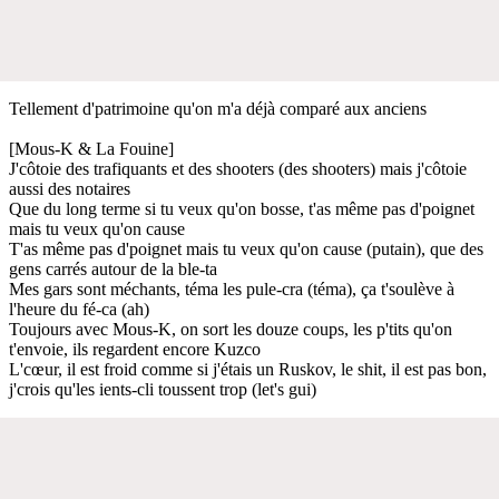
Tellement d'patrimoine qu'on m'a déjà comparé aux anciens
[Mous-K & La Fouine]
J'côtoie des trafiquants et des shooters (des shooters) mais j'côtoie
aussi des notaires
Que du long terme si tu veux qu'on bosse, t'as même pas d'poignet
mais tu veux qu'on cause
T'as même pas d'poignet mais tu veux qu'on cause (putain), que des
gens carrés autour de la ble-ta
Mes gars sont méchants, téma les pule-cra (téma), ça t'soulève à
l'heure du fé-ca (ah)
Toujours avec Mous-K, on sort les douze coups, les p'tits qu'on
t'envoie, ils regardent encore Kuzco
L'cœur, il est froid comme si j'étais un Ruskov, le shit, il est pas bon,
j'crois qu'les ients-cli toussent trop (let's gui)