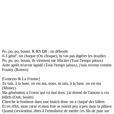
Po, po, po, boum, R-RS Q8 : on déboule
0-3 géné', on choque (On choque), tu vas pas digérer les douilles
Po, po, po, boum, ils viennent me féliciter (Tout l'temps jaloux)
Juste après m'avoir lapidé (Tout l'temps jaloux), j'suis revenu comme
Fouiny (Rotoro)
[Genezio & La Fouine]
Tu sais, à la base, on est nia, nous, tu sais, à la base, on est nia
(Money)
Ma génération a l'cœur qui va mal donc j'ai donné de l'amour à ces
billets (Ouh, boum)
Cherche le bonheur dans une biatch donc on a claqué des billets
Et en effet, mon cœur et mon foie se noient peu à peu dans la pillave
Quand j'reviendrai, dites à l'entraîneur de mettre ces fils de pute sur