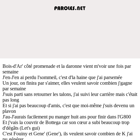
Bois-d'Ar' côté promenade et la daronne vient m'voir une fois par
semaine
J'en-J'en ai perdu l'sommeil, c'est d'la haine que j'ai parsemée
Un jour, on finira par s'aimer, elles veulent savoir combien j'gagne
par semaine
J'suis parti sans retourner les talons, j'ai suivi leur carrière mais c'était
pas long
Et si j'ai pas beaucoup d'amis, c'est que moi-même j'suis devenu un
plavon
J'au-J'aurais facilement pu manger huit ans pour finir dans l'G800
Et j'vais la couvrir de Bottega car son cœur a subi beaucoup trop
d'dégâts (Let's gui)
C'est Fouiny et Gene' (Gene'), ils veulent savoir combien de K j'ai
pu générer