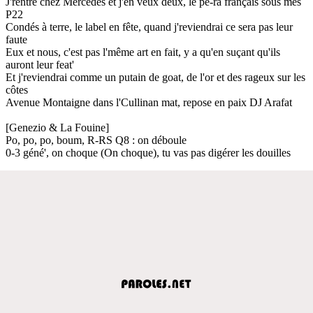
J'rentre chez Mercedes et j'en veux deux, le pe-ra français sous mes
P22
Condés à terre, le label en fête, quand j'reviendrai ce sera pas leur
faute
Eux et nous, c'est pas l'même art en fait, y a qu'en suçant qu'ils
auront leur feat'
Et j'reviendrai comme un putain de goat, de l'or et des rageux sur les
côtes
Avenue Montaigne dans l'Cullinan mat, repose en paix DJ Arafat
[Genezio & La Fouine]
Po, po, po, boum, R-RS Q8 : on déboule
0-3 géné', on choque (On choque), tu vas pas digérer les douilles