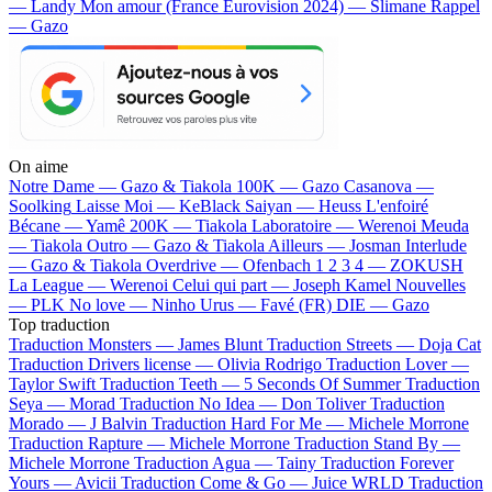
— Landy
Mon amour (France Eurovision 2024) — Slimane
Rappel
— Gazo
On aime
Notre Dame —
Gazo & Tiakola
100K —
Gazo
Casanova —
Soolking
Laisse Moi —
KeBlack
Saiyan —
Heuss L'enfoiré
Bécane —
Yamê
200K —
Tiakola
Laboratoire —
Werenoi
Meuda
—
Tiakola
Outro —
Gazo & Tiakola
Ailleurs —
Josman
Interlude
—
Gazo & Tiakola
Overdrive —
Ofenbach
1 2 3 4 —
ZOKUSH
La League —
Werenoi
Celui qui part —
Joseph Kamel
Nouvelles
—
PLK
No love —
Ninho
Urus —
Favé (FR)
DIE —
Gazo
Top traduction
Traduction Monsters —
James Blunt
Traduction Streets —
Doja Cat
Traduction Drivers license —
Olivia Rodrigo
Traduction Lover —
Taylor Swift
Traduction Teeth —
5 Seconds Of Summer
Traduction
Seya —
Morad
Traduction No Idea —
Don Toliver
Traduction
Morado —
J Balvin
Traduction Hard For Me —
Michele Morrone
Traduction Rapture —
Michele Morrone
Traduction Stand By —
Michele Morrone
Traduction Agua —
Tainy
Traduction Forever
Yours —
Avicii
Traduction Come & Go —
Juice WRLD
Traduction