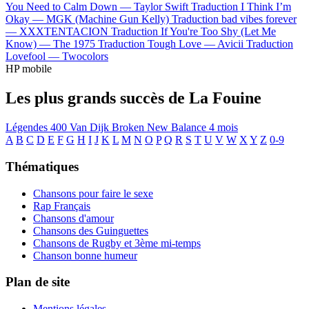
You Need to Calm Down —
Taylor Swift
Traduction I Think I’m
Okay —
MGK (Machine Gun Kelly)
Traduction bad vibes forever
—
XXXTENTACION
Traduction If You're Too Shy (Let Me
Know) —
The 1975
Traduction Tough Love —
Avicii
Traduction
Lovefool —
Twocolors
HP mobile
Les plus grands succès de La Fouine
Légendes
400
Van Dijk
Broken
New Balance
4 mois
A
B
C
D
E
F
G
H
I
J
K
L
M
N
O
P
Q
R
S
T
U
V
W
X
Y
Z
0-9
Thématiques
Chansons pour faire le sexe
Rap Français
Chansons d'amour
Chansons des Guinguettes
Chansons de Rugby et 3ème mi-temps
Chanson bonne humeur
Plan de site
Mentions légales