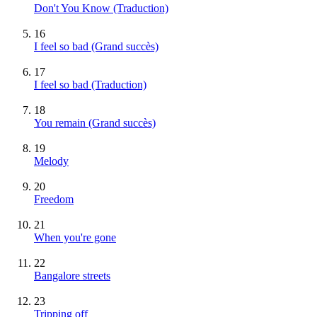
Don't You Know (Traduction)
16
I feel so bad
(Grand succès)
17
I feel so bad (Traduction)
18
You remain
(Grand succès)
19
Melody
20
Freedom
21
When you're gone
22
Bangalore streets
23
Tripping off