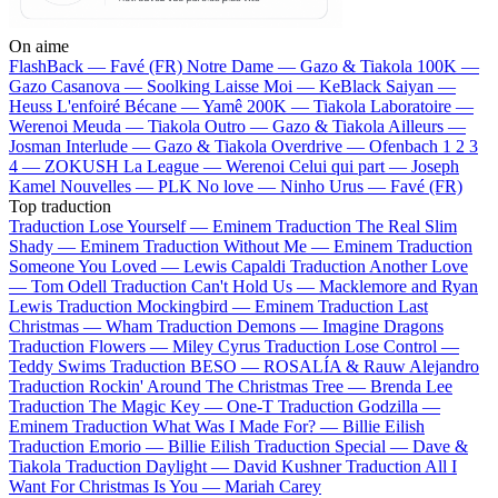
On aime
FlashBack —
Favé (FR)
Notre Dame —
Gazo & Tiakola
100K —
Gazo
Casanova —
Soolking
Laisse Moi —
KeBlack
Saiyan —
Heuss L'enfoiré
Bécane —
Yamê
200K —
Tiakola
Laboratoire —
Werenoi
Meuda —
Tiakola
Outro —
Gazo & Tiakola
Ailleurs —
Josman
Interlude —
Gazo & Tiakola
Overdrive —
Ofenbach
1 2 3
4 —
ZOKUSH
La League —
Werenoi
Celui qui part —
Joseph
Kamel
Nouvelles —
PLK
No love —
Ninho
Urus —
Favé (FR)
Top traduction
Traduction Lose Yourself —
Eminem
Traduction The Real Slim
Shady —
Eminem
Traduction Without Me —
Eminem
Traduction
Someone You Loved —
Lewis Capaldi
Traduction Another Love
—
Tom Odell
Traduction Can't Hold Us —
Macklemore and Ryan
Lewis
Traduction Mockingbird —
Eminem
Traduction Last
Christmas —
Wham
Traduction Demons —
Imagine Dragons
Traduction Flowers —
Miley Cyrus
Traduction Lose Control —
Teddy Swims
Traduction BESO —
ROSALÍA & Rauw Alejandro
Traduction Rockin' Around The Christmas Tree —
Brenda Lee
Traduction The Magic Key —
One-T
Traduction Godzilla —
Eminem
Traduction What Was I Made For? —
Billie Eilish
Traduction Emorio —
Billie Eilish
Traduction Special —
Dave &
Tiakola
Traduction Daylight —
David Kushner
Traduction All I
Want For Christmas Is You —
Mariah Carey