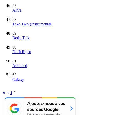
57
Alive
58
Take Two
(Instrumental)
59
Body Talk
60
Do It Right
61
Addicted
62
Galaxy
1
2