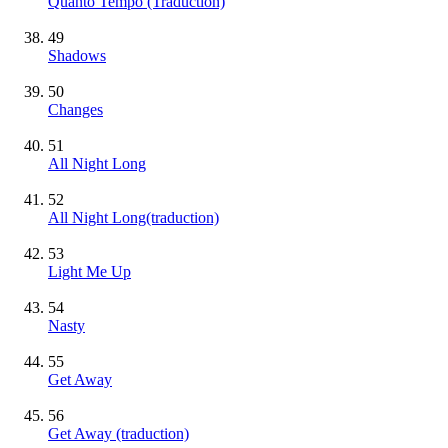
Quanto Tempo (Traduction)
49
Shadows
50
Changes
51
All Night Long
52
All Night Long(traduction)
53
Light Me Up
54
Nasty
55
Get Away
56
Get Away (traduction)