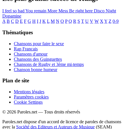
I feel so bad
You remain
More Mess
Be right here
Disco Night
Dopamine
A
B
C
D
E
F
G
H
I
J
K
L
M
N
O
P
Q
R
S
T
U
V
W
X
Y
Z
0-9
Thématiques
Chansons pour faire le sexe
Rap Français
Chansons d'amour
Chansons des Guinguettes
Chansons de Rugby et 3ème mi-temps
Chanson bonne humeur
Plan de site
Mentions légales
Paramètres cookies
Cookie Settings
© 2026 Paroles.net — Tous droits réservés
Paroles.net dispose d'un accord de licence de paroles de chansons
avec la
Société des Editeurs et Auteurs de Musique
(SEAM)