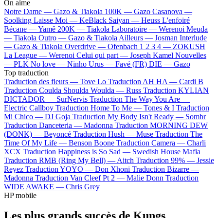
On aime
Notre Dame —
Gazo & Tiakola
100K —
Gazo
Casanova —
Soolking
Laisse Moi —
KeBlack
Saiyan —
Heuss L'enfoiré
Bécane —
Yamê
200K —
Tiakola
Laboratoire —
Werenoi
Meuda
—
Tiakola
Outro —
Gazo & Tiakola
Ailleurs —
Josman
Interlude
—
Gazo & Tiakola
Overdrive —
Ofenbach
1 2 3 4 —
ZOKUSH
La League —
Werenoi
Celui qui part —
Joseph Kamel
Nouvelles
—
PLK
No love —
Ninho
Urus —
Favé (FR)
DIE —
Gazo
Top traduction
Traduction des fleurs —
Tove Lo
Traduction AH HA —
Cardi B
Traduction Coulda Shoulda Woulda —
Russ
Traduction KYLIAN
DICTADOR —
SurNervis
Traduction The Way You Are —
Electric Callboy
Traduction Home To Me —
Tones & I
Traduction
Mi Chico —
DJ Goja
Traduction My Body Isn't Ready —
Sombr
Traduction Danceteria —
Madonna
Traduction MORNING DEW
(DONK) —
Beyoncé
Traduction Hush —
Muse
Traduction The
Time Of My Life —
Benson Boone
Traduction Camera —
Charli
XCX
Traduction Happiness is So Sad —
Swedish House Mafia
Traduction RMB (Ring My Bell) —
Aitch
Traduction 99% —
Jessie
Reyez
Traduction YOYO —
Don Xhoni
Traduction Bizarre —
Madonna
Traduction Van Cleef Pt 2 —
Malie Donn
Traduction
WIDE AWAKE —
Chris Grey
HP mobile
Les plus grands succès de Kungs