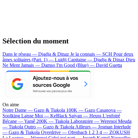
Sélection du moment
Dans le réseau — Djadja & Dinaz
Je la connais — SCH
Pour deux
âmes solitaires (Part. 1) — Luidji
Capitaine — Djadja & Dinaz
Dieu
Ne Ment Jamais — Damso
I'm Good (Blue) — David Guetta
On aime
Notre Dame —
Gazo & Tiakola
100K —
Gazo
Casanova —
Soolking
Laisse Moi —
KeBlack
Saiyan —
Heuss L'enfoiré
Bécane —
Yamê
200K —
Tiakola
Laboratoire —
Werenoi
Meuda
—
Tiakola
Outro —
Gazo & Tiakola
Ailleurs —
Josman
Interlude
—
Gazo & Tiakola
Overdrive —
Ofenbach
1 2 3 4 —
ZOKUSH
La League —
Werenoi
Celui qui part —
Joseph Kamel
Nouvelles