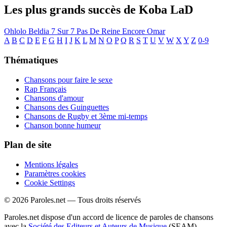
Les plus grands succès de Koba LaD
Ohlolo
Beldia
7 Sur 7
Pas De Reine
Encore
Omar
A
B
C
D
E
F
G
H
I
J
K
L
M
N
O
P
Q
R
S
T
U
V
W
X
Y
Z
0-9
Thématiques
Chansons pour faire le sexe
Rap Français
Chansons d'amour
Chansons des Guinguettes
Chansons de Rugby et 3ème mi-temps
Chanson bonne humeur
Plan de site
Mentions légales
Paramètres cookies
Cookie Settings
© 2026 Paroles.net — Tous droits réservés
Paroles.net dispose d'un accord de licence de paroles de chansons
avec la
Société des Editeurs et Auteurs de Musique
(SEAM)