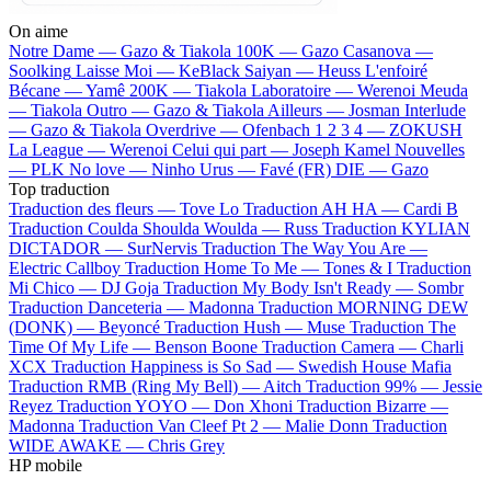
On aime
Notre Dame —
Gazo & Tiakola
100K —
Gazo
Casanova —
Soolking
Laisse Moi —
KeBlack
Saiyan —
Heuss L'enfoiré
Bécane —
Yamê
200K —
Tiakola
Laboratoire —
Werenoi
Meuda
—
Tiakola
Outro —
Gazo & Tiakola
Ailleurs —
Josman
Interlude
—
Gazo & Tiakola
Overdrive —
Ofenbach
1 2 3 4 —
ZOKUSH
La League —
Werenoi
Celui qui part —
Joseph Kamel
Nouvelles
—
PLK
No love —
Ninho
Urus —
Favé (FR)
DIE —
Gazo
Top traduction
Traduction des fleurs —
Tove Lo
Traduction AH HA —
Cardi B
Traduction Coulda Shoulda Woulda —
Russ
Traduction KYLIAN
DICTADOR —
SurNervis
Traduction The Way You Are —
Electric Callboy
Traduction Home To Me —
Tones & I
Traduction
Mi Chico —
DJ Goja
Traduction My Body Isn't Ready —
Sombr
Traduction Danceteria —
Madonna
Traduction MORNING DEW
(DONK) —
Beyoncé
Traduction Hush —
Muse
Traduction The
Time Of My Life —
Benson Boone
Traduction Camera —
Charli
XCX
Traduction Happiness is So Sad —
Swedish House Mafia
Traduction RMB (Ring My Bell) —
Aitch
Traduction 99% —
Jessie
Reyez
Traduction YOYO —
Don Xhoni
Traduction Bizarre —
Madonna
Traduction Van Cleef Pt 2 —
Malie Donn
Traduction
WIDE AWAKE —
Chris Grey
HP mobile