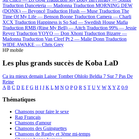
Traduction Danceteria —
Madonna
Traduction MORNING DEW
(DONK) —
Beyoncé
Traduction Hush —
Muse
Traduction The
Time Of My Life —
Benson Boone
Traduction Camera —
Charli
XCX
Traduction Happiness is So Sad —
Swedish House Mafia
Traduction RMB (Ring My Bell) —
Aitch
Traduction 99% —
Jessie
Reyez
Traduction YOYO —
Don Xhoni
Traduction Bizarre —
Madonna
Traduction Van Cleef Pt 2 —
Malie Donn
Traduction
WIDE AWAKE —
Chris Grey
HP mobile
Les plus grands succès de Koba LaD
Ca ira mieux demain
Laisse Tomber
Ohlolo
Beldia
7 Sur 7
Pas De
Reine
A
B
C
D
E
F
G
H
I
J
K
L
M
N
O
P
Q
R
S
T
U
V
W
X
Y
Z
0-9
Thématiques
Chansons pour faire le sexe
Rap Français
Chansons d'amour
Chansons des Guinguettes
Chansons de Rugby et 3ème mi-temps