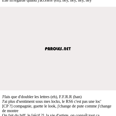
Elle m'regarde quand j'accélère (eh), hey, hey, hey, hey
J'fais que d'doubler les lettres (eh), F.F.R.R (han)
J'ai plus d'sentiment sous mes locks, le RS6 c'est pas une loc'
[CP ?] compagnie, guette le look, j'change de pute comme j'change
de montre
On fait du biff, le [récif ?], la vie d'artiste, on connaît tout ça