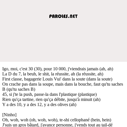
Igo, moi, c'est 30 (30), pour 10 000, j'viendrais jamais (ah, ah)
La D du 7, la beuh, le shit, la réussite, ah (la réussite, ah)
First classe, bagagerie Louis Vui' dans la soute (dans la soute)
On crache pas dans la soupe, mais dans la bouche, faut qu'tu saches
B (qu'tu saches B)
45, si j'te la push, passe-la dans l'plastique (plastique)
Rien qu'ça tartine, rien qu'ça débite, jusqu'à minuit (ah)
Y a des 10, y a des 12, y a des olives (ah)
[Ninho]
Oh, woh, woh (oh, woh, woh), te-shi cellophané (hein, hein)
J'suis un gros bâtard, j'avance personne, j'vends tout au tail-dé