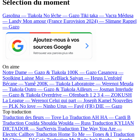
Sélection du moment
Gasolina — Tiakola
No lèche — Gazo
Tiki taka — Vacra
Médusa
— Landy
Mon amour (France Eurovision 2024) — Slimane
Rappel
— Gazo
On aime
Notre Dame —
Gazo & Tiakola
100K —
Gazo
Casanova —
Soolking
Laisse Moi —
KeBlack
Saiyan —
Heuss L'enfoiré
Bécane —
Yamê
200K —
Tiakola
Laboratoire —
Werenoi
Meuda
—
Tiakola
Outro —
Gazo & Tiakola
Ailleurs —
Josman
Interlude
—
Gazo & Tiakola
Overdrive —
Ofenbach
1 2 3 4 —
ZOKUSH
La League —
Werenoi
Celui qui part —
Joseph Kamel
Nouvelles
—
PLK
No love —
Ninho
Urus —
Favé (FR)
DIE —
Gazo
Top traduction
Traduction des fleurs —
Tove Lo
Traduction AH HA —
Cardi B
Traduction Coulda Shoulda Woulda —
Russ
Traduction KYLIAN
DICTADOR —
SurNervis
Traduction The Way You Are —
Electric Callboy
Traduction Home To Me —
Tones & I
Traduction
Mi Chico —
DJ Goja
Traduction My Body Isn't Ready —
Sombr