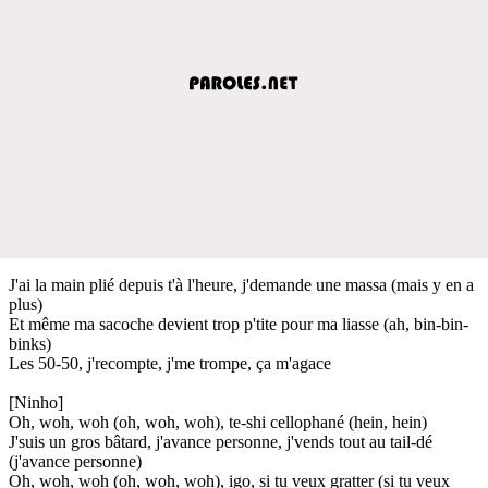
J'ai la main plié depuis t'à l'heure, j'demande une massa (mais y en a
plus)
Et même ma sacoche devient trop p'tite pour ma liasse (ah, bin-bin-
binks)
Les 50-50, j'recompte, j'me trompe, ça m'agace
[Ninho]
Oh, woh, woh (oh, woh, woh), te-shi cellophané (hein, hein)
J'suis un gros bâtard, j'avance personne, j'vends tout au tail-dé
(j'avance personne)
Oh, woh, woh (oh, woh, woh), igo, si tu veux gratter (si tu veux