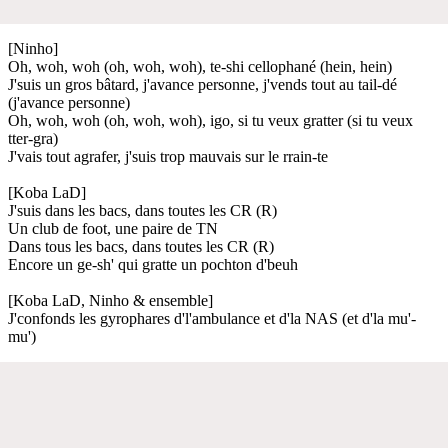
[Ninho]
Oh, woh, woh (oh, woh, woh), te-shi cellophané (hein, hein)
J'suis un gros bâtard, j'avance personne, j'vends tout au tail-dé
(j'avance personne)
Oh, woh, woh (oh, woh, woh), igo, si tu veux gratter (si tu veux
tter-gra)
J'vais tout agrafer, j'suis trop mauvais sur le rrain-te
[Koba LaD]
J'suis dans les bacs, dans toutes les CR (R)
Un club de foot, une paire de TN
Dans tous les bacs, dans toutes les CR (R)
Encore un ge-sh' qui gratte un pochton d'beuh
[Koba LaD, Ninho & ensemble]
J'confonds les gyrophares d'l'ambulance et d'la NAS (et d'la mu'-
mu')