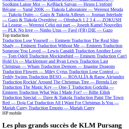
Soolking
Laisse Moi —
KeBlack
Saiyan —
Heuss L'enfoiré
Bécane —
Yamê
200K —
Tiakola
Laboratoire —
Werenoi
Meuda
—
Tiakola
Outro —
Gazo & Tiakola
Ailleurs —
Josman
Interlude
—
Gazo & Tiakola
Overdrive —
Ofenbach
1 2 3 4 —
ZOKUSH
La League —
Werenoi
Celui qui part —
Joseph Kamel
Nouvelles
—
PLK
No love —
Ninho
Urus —
Favé (FR)
DIE —
Gazo
Top traduction
Traduction Lose Yourself —
Eminem
Traduction The Real Slim
Shady —
Eminem
Traduction Without Me —
Eminem
Traduction
Someone You Loved —
Lewis Capaldi
Traduction Another Love
—
Tom Odell
Traduction Mockingbird —
Eminem
Traduction Can't
Hold Us —
Macklemore and Ryan Lewis
Traduction Last
Christmas —
Wham
Traduction Demons —
Imagine Dragons
Traduction Flowers —
Miley Cyrus
Traduction Lose Control —
Teddy Swims
Traduction BESO —
ROSALÍA & Rauw Alejandro
Traduction Rockin' Around The Christmas Tree —
Brenda Lee
Traduction The Magic Key —
One-T
Traduction Godzilla —
Eminem
Traduction What Was I Made For? —
Billie Eilish
Traduction Special —
Dave & Tiakola
Traduction Paint The Town
Red —
Doja Cat
Traduction All I Want For Christmas Is You —
Mariah Carey
Traduction Emorio —
Mariah Carey
HP mobile
Les plus grands succès de KLM Pursang