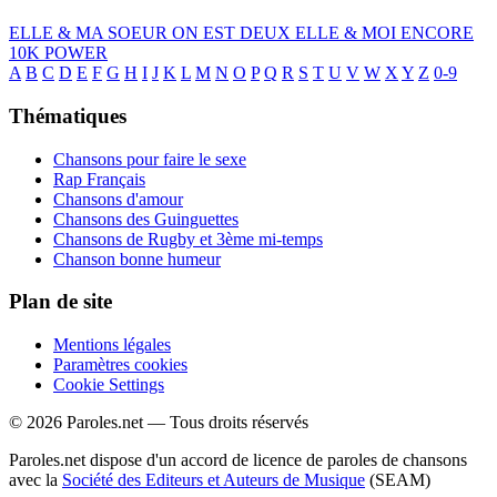
ELLE & MA SOEUR
ON EST DEUX
ELLE & MOI
ENCORE
10K
POWER
A
B
C
D
E
F
G
H
I
J
K
L
M
N
O
P
Q
R
S
T
U
V
W
X
Y
Z
0-9
Thématiques
Chansons pour faire le sexe
Rap Français
Chansons d'amour
Chansons des Guinguettes
Chansons de Rugby et 3ème mi-temps
Chanson bonne humeur
Plan de site
Mentions légales
Paramètres cookies
Cookie Settings
© 2026 Paroles.net — Tous droits réservés
Paroles.net dispose d'un accord de licence de paroles de chansons
avec la
Société des Editeurs et Auteurs de Musique
(SEAM)