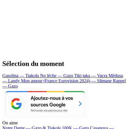
Sélection du moment
Gasolina — Tiakola
No lèche — Gazo
Tiki taka — Vacra
Médusa
— Landy
Mon amour (France Eurovision 2024) — Slimane
Rappel
— Gazo
On aime
Notre Dame —
Gazo & Tiakola
100K —
Gazo
Casanova —