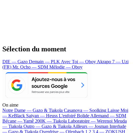
Sélection du moment
DIE — Gazo
Demain — PLK
Avec Toi — Oboy
Akrapo 7 — Uzi
(FR)
Mr. Ocho — SDM
Mélodie — Oboy
On aime
Notre Dame —
Gazo & Tiakola
Casanova —
Soolking
Laisse Moi
—
KeBlack
Saiyan —
Heuss L'enfoiré
Bolide Allemand —
SDM
Bécane —
Yamê
200K —
Tiakola
Laboratoire —
Werenoi
Meuda
—
Tiakola
Outro —
Gazo & Tiakola
Ailleurs —
Josman
Interlude
—
Gazo & Tiakola
Overdrive —
Ofenbach
1 2 3 4 —
ZOKUSH