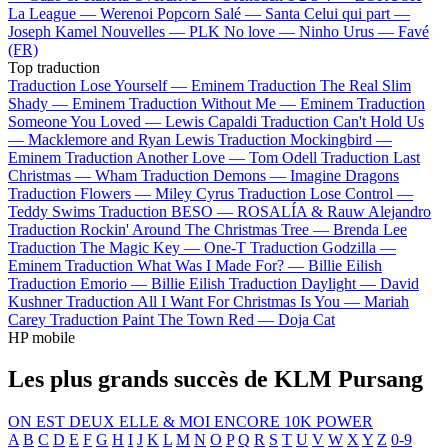
La League —
Werenoi
Popcorn Salé —
Santa
Celui qui part —
Joseph Kamel
Nouvelles —
PLK
No love —
Ninho
Urus —
Favé
(FR)
Top traduction
Traduction Lose Yourself —
Eminem
Traduction The Real Slim
Shady —
Eminem
Traduction Without Me —
Eminem
Traduction
Someone You Loved —
Lewis Capaldi
Traduction Can't Hold Us
—
Macklemore and Ryan Lewis
Traduction Mockingbird —
Eminem
Traduction Another Love —
Tom Odell
Traduction Last
Christmas —
Wham
Traduction Demons —
Imagine Dragons
Traduction Flowers —
Miley Cyrus
Traduction Lose Control —
Teddy Swims
Traduction BESO —
ROSALÍA & Rauw Alejandro
Traduction Rockin' Around The Christmas Tree —
Brenda Lee
Traduction The Magic Key —
One-T
Traduction Godzilla —
Eminem
Traduction What Was I Made For? —
Billie Eilish
Traduction Emorio —
Billie Eilish
Traduction Daylight —
David
Kushner
Traduction All I Want For Christmas Is You —
Mariah
Carey
Traduction Paint The Town Red —
Doja Cat
HP mobile
Les plus grands succès de KLM Pursang
ON EST DEUX
ELLE & MOI
ENCORE
10K
POWER
A
B
C
D
E
F
G
H
I
J
K
L
M
N
O
P
Q
R
S
T
U
V
W
X
Y
Z
0-9